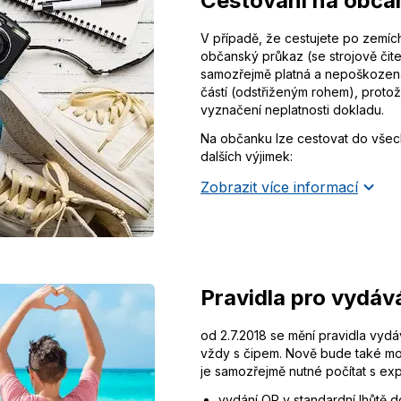
Cestování na obča
V případě, že cestujete po zemíc
občanský průkaz (se strojově čite
samozřejmě platná a nepoškozen
částí (odstřiženým rohem), proto
vyznačení neplatnosti dokladu.
Na občanku lze cestovat do všec
dalších výjimek:
Zobrazit více informací
Pravidla pro vydáv
od 2.7.2018 se mění pravidla vy
vždy s čipem. Nově bude také mož
je samozřejmě nutné počítat s ex
vydání OP v standardní lhůtě d