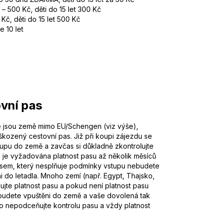
– 500 Kč, děti do 15 let 300 Kč
Kč, děti do 15 let 500 Kč
 10 let
vní pas
é jsou země mimo EU/Schengen (viz výše),
kozený cestovní pas. Již při koupi zájezdu se
upu do země a zavčas si důkladně zkontrolujte
 je vyžadována platnost pasu až několik měsíců
pasem, který nesplňuje podmínky vstupu nebudete
 do letadla. Mnoho zemí (např. Egypt, Thajsko,
olujte platnost pasu a pokud není platnost pasu
ebudete vpuštěni do země a vaše dovolená tak
to nepodceňujte kontrolu pasu a vždy platnost