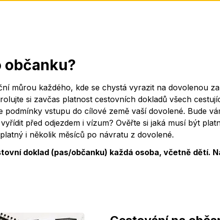
o občanku?
ní můrou každého, kde se chystá vyrazit na dovolenou za
olujte si zavčas platnost cestovních dokladů všech cestují
te podmínky vstupu do cílové země vaší dovolené. Bude v
 vyřídit před odjezdem i vízum? Ověřte si jaká musí být plat
platný i několik měsíců po návratu z dovolené.
estovní doklad (pas/občanku) každá osoba, včetně dětí. 