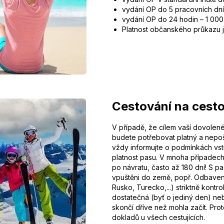
vydání OP do 5 pracovních dní 
vydání OP do 24 hodin – 1 000 
Platnost občanského průkazu je
Cestování na cesto
V případě, že cílem vaší dovolen
budete potřebovat platný a nepoš
vždy informujte o podmínkách vst
platnost pasu. V mnoha případech
po návratu, často až 180 dní! S 
vpuštěni do země, popř. Odbaveni
Rusko, Turecko,...) striktně kontr
dostatečná (byť o jediný den) n
skončí dříve než mohla začít. Pro
dokladů u všech cestujících.