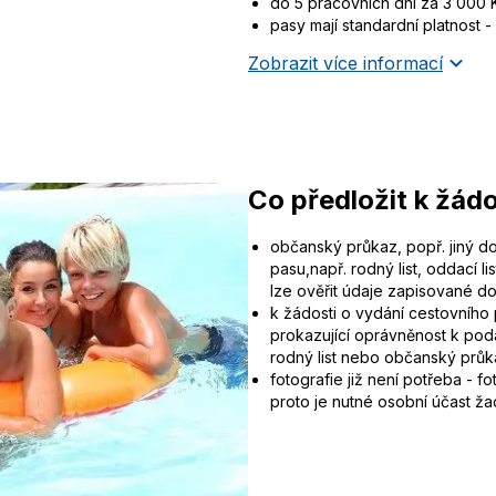
do 5 pracovních dní za 3 000 Kč
pasy mají standardní platnost - 1
Zobrazit více informací
Co předložit k žádo
občanský průkaz, popř. jiný d
pasu,např. rodný list, oddací li
lze ověřit údaje zapisované d
k žádosti o vydání cestovního p
prokazující oprávněnost k pod
rodný list nebo občanský průka
fotografie již není potřeba - fo
proto je nutné osobní účast žad