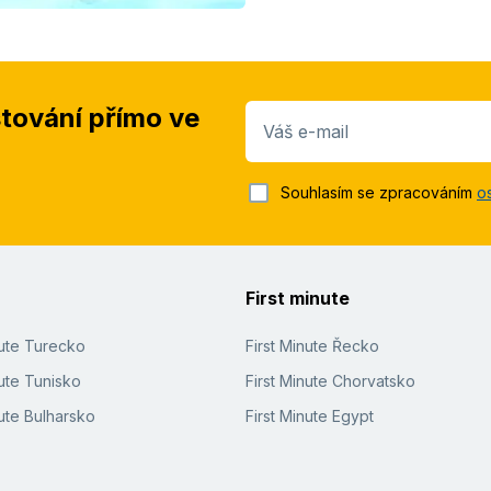
stování přímo ve
Váš e-mail
Souhlasím se zpracováním
o
First minute
nute Turecko
First Minute Řecko
ute Tunisko
First Minute Chorvatsko
ute Bulharsko
First Minute Egypt