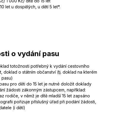
/ 1 000 Kč/ dítě do 15 let
0 let u dospělých, u dětí 5 let*.
sti o vydání pasu
oklad totožnosti potřebný k vydání cestovního
st, doklad o státním občanství (tj. doklad na kterém
o pasu)
asu pro děti do 15 let je nutné doložit doklady
ání žádosti zákonným zástupcem, například:
z rodiče, v němž je dítě mladší 15 let zapsáno
tografii pořizuje příslušný úřad při podání žádosti,
atele (i dětí)