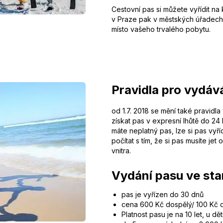
Cestovní pas si můžete vyřídit na
v Praze pak v městských úřadech.
místo vašeho trvalého pobytu.
Pravidla pro vydáv
od 1.7. 2018 se mění také pravid
získat pas v expresní lhůtě do 24 
máte neplatný pas, lze si pas vyří
počítat s tím, že si pas musíte j
vnitra.
Vydání pasu ve sta
pas je vyřízen do 30 dnů
cena 600 Kč dospělý/ 100 Kč dí
Platnost pasu je na 10 let, u dě