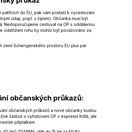
nský průkaz
h patřících do EU, pak vám postačí k vycestování
lnými údaji, popř. s čipem). Občanka musí být
á. Nedoporučujeme cestovat na OP s oddělenou
že odstřižení rohu by mohlo být považováno za
h zemí Schengenského prostoru EU plus pár
ání občanských průkazů:
dávání občanských průkazů a nové občanky budou
né žádost o vyhotovení OP v expresní lhůtě, ale
presním příplatkem
o 30 dnů ZDARMA, děti do 15 let za 50 Kč