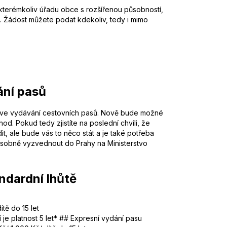
 kterémkoliv úřadu obce s rozšířenou působností,
 Žádost můžete podat kdekoliv, tedy i mimo
ání pasů
la ve vydávání cestovních pasů. Nově bude možné
hod. Pokud tedy zjistíte na poslední chvíli, že
dit, ale bude vás to něco stát a je také potřeba
et osobně vyzvednout do Prahy na Ministerstvo
ndardní lhůtě
tě do 15 let
tí je platnost 5 let* ## Expresní vydání pasu