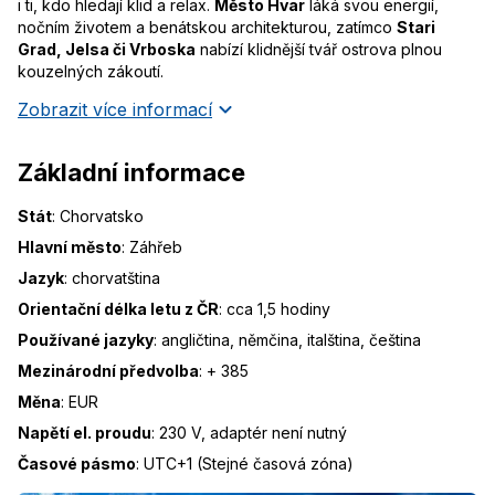
i ti, kdo hledají klid a relax.
Město Hvar
láká svou energií,
nočním životem a benátskou architekturou, zatímco
Stari
Grad, Jelsa či Vrboska
nabízí klidnější tvář ostrova plnou
kouzelných zákoutí.
Zobrazit více informací
Základní informace
Stát
:
Chorvatsko
Hlavní město
:
Záhřeb
Jazyk
:
chorvatština
Orientační délka letu z ČR
:
cca 1,5 hodiny
Používané jazyky
:
angličtina, němčina, italština, čeština
Mezinárodní předvolba
:
+ 385
Měna
:
EUR
Napětí el. proudu
:
230 V, adaptér není nutný
Časové pásmo
:
UTC+1 (Stejné časová zóna)