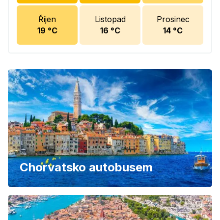
Říjen
Listopad
Prosinec
19
°C
16
°C
14
°C
Chorvatsko autobusem