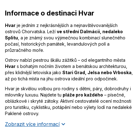
Informace o destinaci Hvar
Hvar
je jedním z nejkrásnějších a nejnavštěvovanějších
ostrovů Chorvatska. Leží
ve střední Dalmácii, nedaleko
Splitu
, a je známý svou výjimečnou kombinací slunečného
počasí, historických památek, levandulových polí a
průzračného moře.
Ostrov nabízí pestrou škálu zážitků – od elegantního města
Hvar
s bohatým nočním životem a benátskou architekturou,
přes klidnější letoviska jako
Stari Grad, Jelsa nebo Vrboska
,
až po tichá místa na jihu ostrova ideální pro odpočinek.
Hvar je skvělou volbou pro rodiny s dětmi, páry, dobrodruhy i
milovníky luxusu. Najdete tu
pláže pro každého
– písečné,
oblázkové i skryté zátoky. Aktivní cestovatelé ocení možnosti
pro turistiku, cyklistiku, potápění nebo výlety lodí na nedaleké
Paklené ostrovy.
Zobrazit více informací