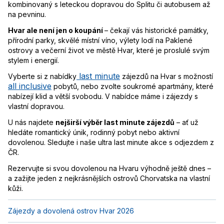
kombinovaný s leteckou dopravou do Splitu či autobusem až
na pevninu.
Hvar ale není jen o koupání
– čekají vás historické památky,
přírodní parky, skvělé místní víno, výlety lodí na Paklené
ostrovy a večerní život ve městě Hvar, které je proslulé svým
stylem i energií.
last minute
Vyberte si z nabídky
zájezdů na Hvar s možností
all inclusive
pobytů, nebo zvolte soukromé apartmány, které
nabízejí klid a větší svobodu. V nabídce máme i zájezdy s
vlastní dopravou.
U nás najdete
nejširší výběr last minute zájezdů
– ať už
hledáte romantický únik, rodinný pobyt nebo aktivní
dovolenou. Sledujte i naše ultra last minute akce s odjezdem z
ČR.
Rezervujte si svou dovolenou na Hvaru výhodně ještě dnes –
a zažijte jeden z nejkrásnějších ostrovů Chorvatska na vlastní
kůži.
Zájezdy a dovolená ostrov Hvar 2026