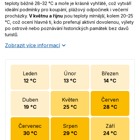
teploty běžně 28–32 °C a moře je krásně vyhřáté, což vytváří
ideální podmínky pro koupání, plážový odpočinek i večerní
procházky.
V květnu a říjnu
jsou teploty mírnější, kolem 20–25
°C, což ocení hlavně ti, kdo preferují aktivní dovolenou, výlety
po ostrově nebo poznávání historických památek bez davů
turistů.
Zobrazit více informací
Leden
Únor
Březen
12
°C
13
°C
14
°C
Duben
Květen
Červen
19
°C
25
°C
28
°C
Červenec
Srpen
Září
30
°C
29
°C
24
°C