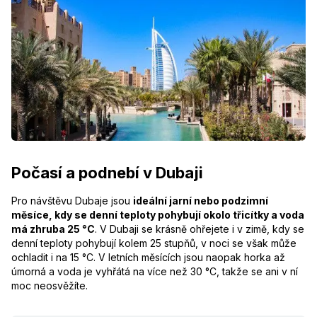
Počasí a podnebí v Dubaji
Pro návštěvu Dubaje jsou
ideální jarní nebo podzimní
měsíce, kdy se denní teploty pohybují okolo třicítky a voda
má zhruba 25 °C
. V Dubaji se krásně ohřejete i v zimě, kdy se
denní teploty pohybují kolem 25 stupňů, v noci se však může
ochladit i na 15 °C. V letních měsících jsou naopak horka až
úmorná a voda je vyhřátá na více než 30 °C, takže se ani v ní
moc neosvěžíte.