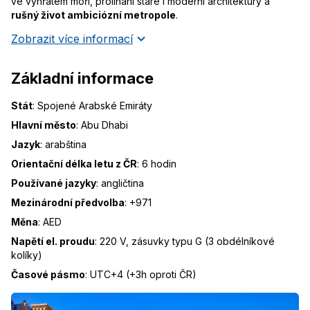
ve vyhřátém moři, prolínání staré i moderní architektury a
rušný život ambiciózní metropole
.
Zobrazit více informací
Základní informace
Stát
:
Spojené Arabské Emiráty
Hlavní město
:
Abu Dhabi
Jazyk
:
arabština
Orientační délka letu z ČR
:
6 hodin
Používané jazyky
:
angličtina
Mezinárodní předvolba
:
+971
Měna
:
AED
Napětí el. proudu
:
220 V, zásuvky typu G (3 obdélníkové
kolíky)
Časové pásmo
:
UTC+4 (+3h oproti ČR)