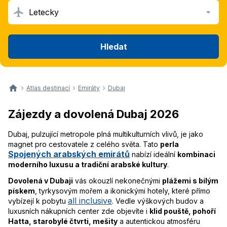
Letecky
Hledat
Atlas destinací
Emiráty
Dubaj
Zájezdy a dovolená Dubaj 2026
Dubaj, pulzující metropole plná multikulturních vlivů, je jako
magnet pro cestovatele z celého světa. Tato
perla
Spojených arabských emirátů
nabízí ideální
kombinaci
moderního luxusu a tradiční arabské kultury
.
Dovolená v Dubaji
vás okouzlí nekonečnými
plážemi s bílým
pískem
, tyrkysovým mořem a ikonickými hotely, které přímo
all inclusive
vybízejí k pobytu
. Vedle výškových budov a
luxusních nákupních center zde objevíte i
klid pouště, pohoří
Hatta, starobylé čtvrti, mešity
a autentickou atmosféru