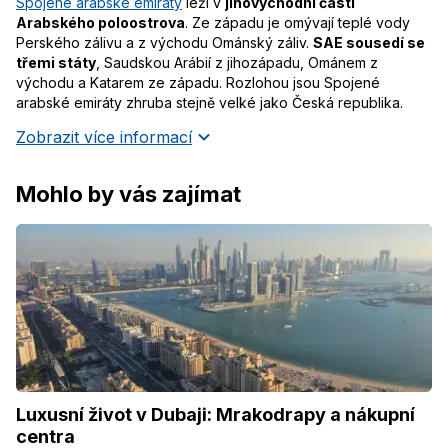
Spojené arabské emiráty
leží v
jihovýchodní části
Arabského poloostrova
. Ze západu je omývají teplé vody
Perského zálivu a z východu Ománský záliv.
SAE sousedí se
třemi státy
, Saudskou Arábií z jihozápadu, Ománem z
východu a Katarem ze západu. Rozlohou jsou Spojené
arabské emiráty zhruba stejně velké jako Česká republika.
Zobrazit více informací
Mohlo by vás zajímat
Luxusní život v Dubaji: Mrakodrapy a nákupní
centra