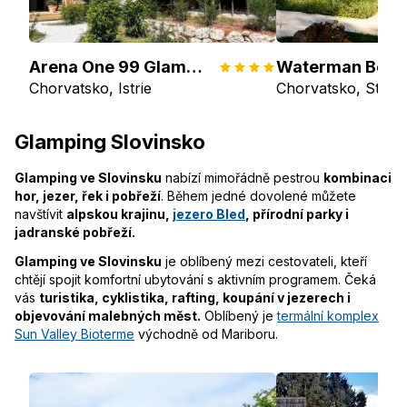
Arena One 99 Glamping
Chorvatsko, Istrie
Chorvatsko, Střed
Glamping Slovinsko
Glamping ve Slovinsku
nabízí mimořádně pestrou
kombinaci
hor, jezer, řek i pobřeží
. Během jedné dovolené můžete
navštívit
alpskou krajinu,
jezero Bled
, přírodní parky i
jadranské pobřeží.
Glamping ve Slovinsku
je oblíbený mezi cestovateli, kteří
chtějí spojit komfortní ubytování s aktivním programem. Čeká
vás
turistika, cyklistika, rafting, koupání v jezerech i
objevování malebných měst.
Oblíbený je
termální komplex
Sun Valley Bioterme
východně od Mariboru.