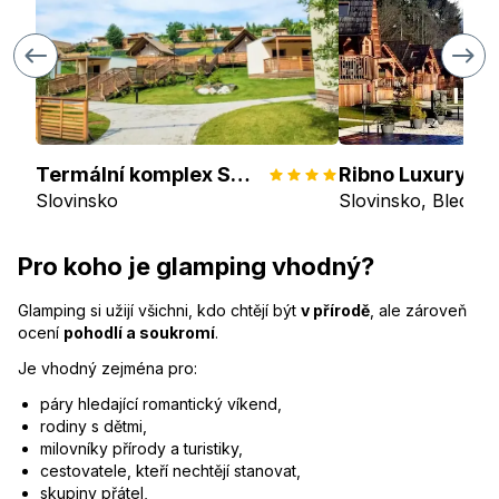
Termální komplex Sun Valley Bioterme
Slovinsko
Slovinsko, Bled
Pro koho je glamping vhodný?
Glamping si užijí všichni, kdo chtějí být
v přírodě
, ale zároveň
ocení
pohodlí a soukromí
.
Je vhodný zejména pro:
páry hledající romantický víkend,
rodiny s dětmi,
milovníky přírody a turistiky,
cestovatele, kteří nechtějí stanovat,
skupiny přátel,