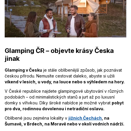
Glamping ČR – objevte krásy Česka
jinak
Glamping v Česku
je stále oblíbenější způsob, jak poznávat
českou přírodu. Nemusíte cestovat daleko, abyste si užili
víkend v lesích, u vody, na louce nebo s výhledem na hory.
V České republice najdete glampingové ubytování v různých
podobách – od minimalistických stanů a jurt až po luxusní
domky s vířivkou. Díky široké nabídce je možné vybrat
pobyt
pro dva, rodinnou dovolenou i netradiční oslavu.
Oblíbené jsou zejména lokality v
jižních Čechách
, na
Šumavě, v Brdech, na Moravě nebo v okolí vodních nádrží.