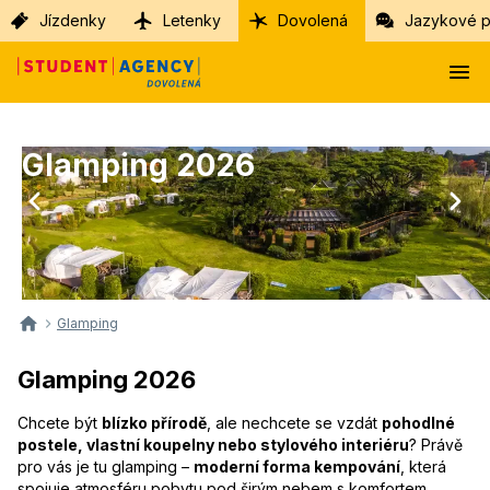
Jízdenky
Letenky
Dovolená
Jazykové p
Glamping 2026
Glamping
Glamping 2026
Chcete být
blízko přírodě
, ale nechcete se vzdát
pohodlné
postele, vlastní koupelny nebo stylového interiéru
? Právě
pro vás je tu glamping –
moderní forma kempování
, která
spojuje atmosféru pobytu pod širým nebem s komfortem