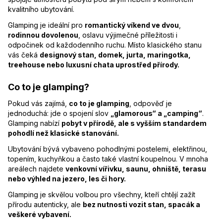
kvalitního ubytování.
Glamping je ideální pro
romantický víkend ve dvou
,
rodinnou dovolenou
, oslavu výjimečné příležitosti i
odpočinek od každodenního ruchu. Místo klasického stanu
vás čeká
designový stan, domek, jurta, maringotka,
treehouse nebo luxusní chata uprostřed přírody.
Co to je glamping?
Pokud vás zajímá,
co to je glamping
, odpověď je
jednoduchá: jde o spojení slov
„glamorous“ a „camping“
.
Glamping nabízí
pobyt v přírodě, ale s vyšším standardem
pohodlí než klasické stanování.
Ubytování bývá vybaveno pohodlnými postelemi, elektřinou,
topením, kuchyňkou a často také vlastní koupelnou. V mnoha
areálech najdete
venkovní vířivku, saunu, ohniště, terasu
nebo výhled na jezero, les či hory.
Glamping je skvělou volbou pro všechny, kteří chtějí zažít
přírodu autenticky, ale
bez nutnosti vozit stan, spacák a
veškeré vybavení.