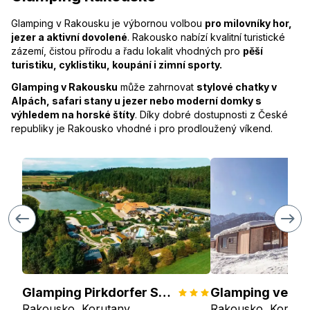
Glamping v Rakousku je výbornou volbou
pro milovníky hor,
jezer a aktivní dovolené
. Rakousko nabízí kvalitní turistické
zázemí, čistou přírodu a řadu lokalit vhodných pro
pěší
turistiku, cyklistiku, koupání i zimní sporty.
Glamping v Rakousku
může zahrnovat
stylové chatky v
Alpách, safari stany u jezer nebo moderní domky s
výhledem na horské štíty
. Díky dobré dostupnosti z České
republiky je Rakousko vhodné i pro prodloužený víkend.
Glamping Pirkdorfer See
Rakousko, Korutany
Rakousko, Koruta