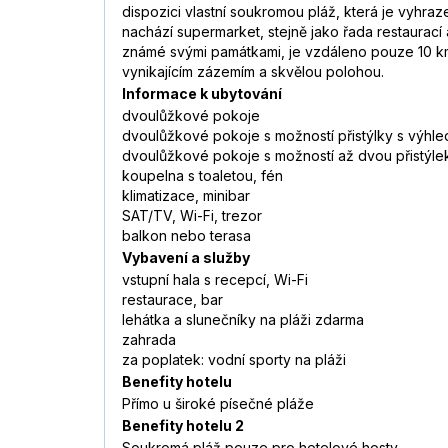
dispozici vlastní soukromou pláž, která je vyhraz
nachází supermarket, stejně jako řada restaurací
známé svými památkami, je vzdáleno pouze 10 km 
vynikajícím zázemím a skvělou polohou.
Informace k ubytování
dvoulůžkové pokoje
dvoulůžkové pokoje s možností přistýlky s výhl
dvoulůžkové pokoje s možností až dvou přistýle
koupelna s toaletou, fén
klimatizace, minibar
SAT/TV, Wi-Fi, trezor
balkon nebo terasa
Vybavení a služby
vstupní hala s recepcí, Wi-Fi
restaurace, bar
lehátka a slunečníky na pláži zdarma
zahrada
za poplatek: vodní sporty na pláži
Benefity hotelu
Přímo u široké písečné pláže
Benefity hotelu 2
Soukromá pláž pouze pro hotelové hosty