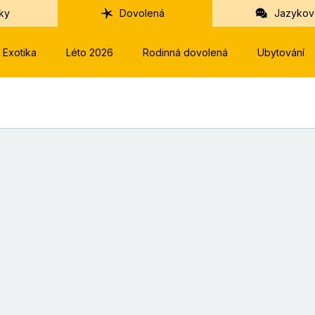
ky
Dovolená
Jazykov
Exotika
Léto 2026
Rodinná dovolená
Ubytování