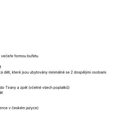
 večeře formou bufetu.
!
 dětí, které jsou ubytovány minimálně se 2 dospělými osobami.
 do Tirany a zpět (včetně všech poplatků)
ět
stence v českém jazyce)