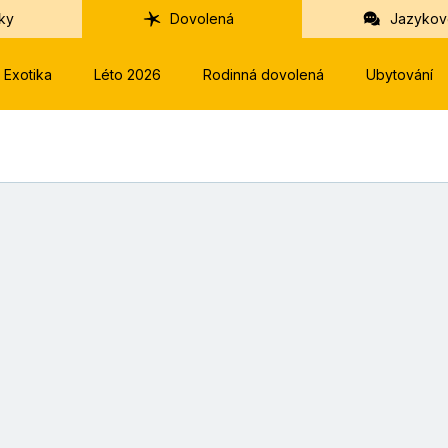
ky
Dovolená
Jazykov
Exotika
Léto 2026
Rodinná dovolená
Ubytování