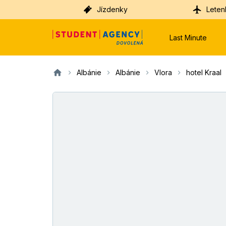
Jízdenky
Leten
Last Minute
Albánie
Albánie
Vlora
hotel Kraal