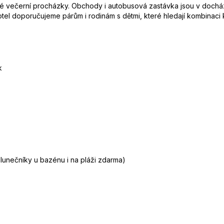
é večerní procházky. Obchody i autobusová zastávka jsou v dochá
t. Hotel doporučujeme párům i rodinám s dětmi, které hledají kombina
k
slunečníky u bazénu i na pláži zdarma)