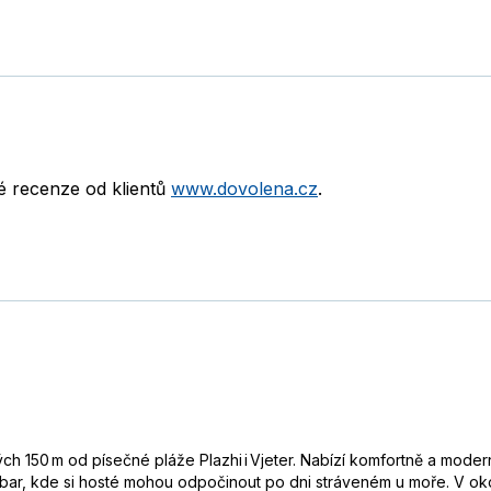
né recenze od klientů
www.dovolena.cz
.
hých 150 m od písečné pláže Plazhi i Vjeter. Nabízí komfortně a mod
ý bar, kde si hosté mohou odpočinout po dni stráveném u moře. V oko