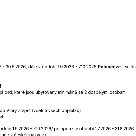
6 - 30.6.2026, dále v období 1.9.2026 - 7.10.2026
Polopenze
- snída
!
 dětí, které jsou ubytovány minimálně se 2 dospělými osobami.
 do Vlory a zpět (včetně všech poplatků)
ět
dobí 1.9.2026 - 7.10.2026/ polopenzi v období 1.7.2026 - 31.8.2026.
stence v českém jazyce)