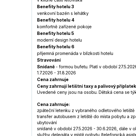
Benefity hotelu 3
venkovní bazén s lehátky
Benefity hotelu 4
komfortně zařízené pokoje
Benefity hotelu 5
moderní design hotelu
Benefity hotelu 6
příjemná promenáda v blízkosti hotelu
Stravování
Snídaně
- formou bufetu. Platí v období 27.5.202
1.7.2026 - 31.8.2026
Cena zahrnuje
Ceny zahrnují letištní taxy a palivový příplatek
Uvedené ceny jsou na osobu. Dětská cena se týká
Cena zahrnuje:
zpáteční letenku z vybraného odletového letiště
transfer autobusem z letiště do místa pobytu a zp
ubytování
snídaně v období 27.5.2026 - 30.6.2026, dále v ob
služby delegáta v místě pobytu (telefonická asi