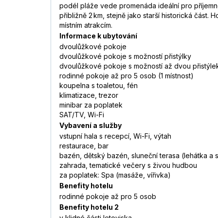
podél pláže vede promenáda ideální pro příjemn
přibližně 2 km, stejně jako starší historická čás
místním atrakcím.
Informace k ubytování
dvoulůžkové pokoje
dvoulůžkové pokoje s možností přistýlky
dvoulůžkové pokoje s možností až dvou přistýle
rodinné pokoje až pro 5 osob (1 místnost)
koupelna s toaletou, fén
klimatizace, trezor
minibar za poplatek
SAT/TV, Wi-Fi
Vybavení a služby
vstupní hala s recepcí, Wi-Fi, výtah
restaurace, bar
bazén, dětský bazén, sluneční terasa (lehátka a 
zahrada, tematické večery s živou hudbou
za poplatek: Spa (masáže, vířivka)
Benefity hotelu
rodinné pokoje až pro 5 osob
Benefity hotelu 2
v klidné části letoviska