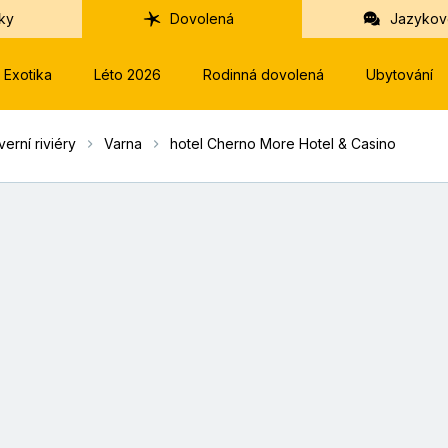
ky
Dovolená
Jazykov
Exotika
Léto 2026
Rodinná dovolená
Ubytování
verní riviéry
Varna
hotel Cherno More Hotel & Casino