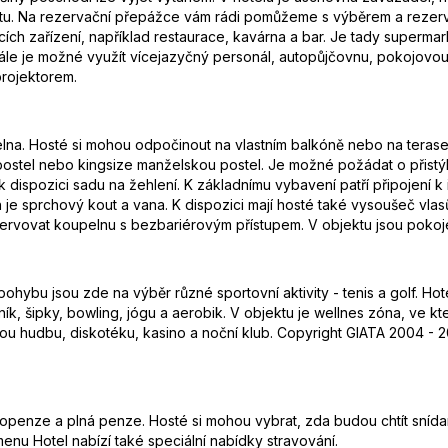
netu. Na rezervační přepážce vám rádi pomůžeme s výběrem a rezerv
ch zařízení, například restaurace, kavárna a bar. Je tady supermar
ále je možné využít vícejazyčný personál, autopůjčovnu, pokojovou 
projektorem.
pelna. Hosté si mohou odpočinout na vlastním balkóně nebo na teras
stel nebo kingsize manželskou postel. Je možné požádat o přistýlku.
 dispozici sadu na žehlení. K základnímu vybavení patří připojení k i
je sprchový kout a vana. K dispozici mají hosté také vysoušeč vla
ezervovat koupelnu s bezbariérovým přístupem. V objektu jsou poko
ohybu jsou zde na výběr různé sportovní aktivity - tenis a golf. H
ník, šipky, bowling, jógu a aerobik. V objektu je wellnes zóna, ve k
ou hudbu, diskotéku, kasino a noční klub. Copyright GIATA 2004 - 2
polopenze a plná penze. Hosté si mohou vybrat, zda budou chtít sní
á menu Hotel nabízí také speciální nabídky stravování.