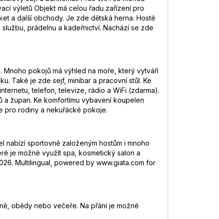
ací výletů Objekt má celou řadu zařízení pro
ket a další obchody. Je zde dětská herna. Hosté
službu, prádelnu a kadeřnictví. Nachází se zde
e. Mnoho pokojů má výhled na moře, který vytváří
 Také je zde sejf, minibar a pracovní stůl. Ke
nternetu, telefon, televize, rádio a WiFi (zdarma).
sů a župan. Ke komfortímu vybavení koupelen
je pro rodiny a nekuřácké pokoje.
otel nabízí sportovně založeným hostům i mnoho
teré je možné využít spa, kosmetický salon a
026. Multilingual, powered by www.giata.com for
daně, obědy nebo večeře. Na přání je možné