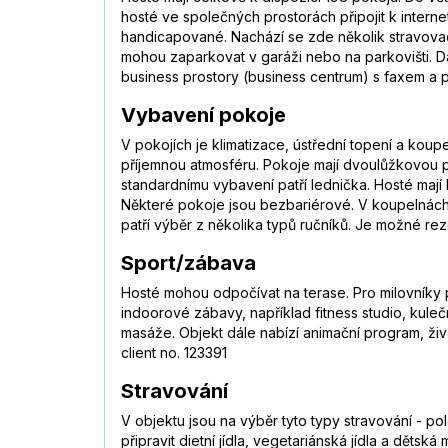
hosté ve společných prostorách připojit k inter
handicapované. Nachází se zde několik stravovací
mohou zaparkovat v garáži nebo na parkovišti. D
business prostory (business centrum) s faxem a 
Vybavení pokoje
V pokojích je klimatizace, ústřední topení a kou
příjemnou atmosféru. Pokoje mají dvoulůžkovou po
standardnímu vybavení patří lednička. Hosté mají k
Některé pokoje jsou bezbariérové. V koupelnách 
patří výběr z několika typů ručníků. Je možné r
Sport/zábava
Hosté mohou odpočívat na terase. Pro milovníky p
indoorové zábavy, například fitness studio, kuleč
masáže. Objekt dále nabízí animační program, živ
client no. 123391
Stravování
V objektu jsou na výběr tyto typy stravování - 
připravit dietní jídla, vegetariánská jídla a dětsk