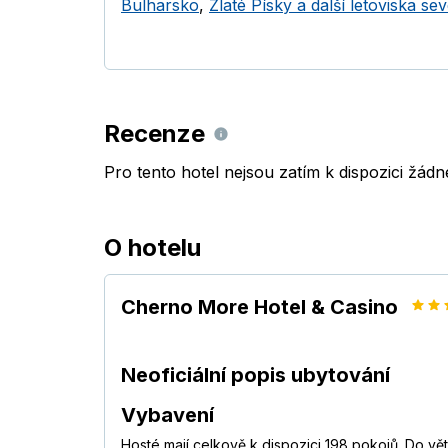
Bulharsko
,
Zlaté Písky a další letoviska sev
Recenze
Pro tento hotel nejsou zatím k dispozici žád
O hotelu
Cherno More Hotel & Casino
Neoficiální popis ubytování
Vybavení
Hosté mají celkově k dispozici 198 pokojů. Do vě