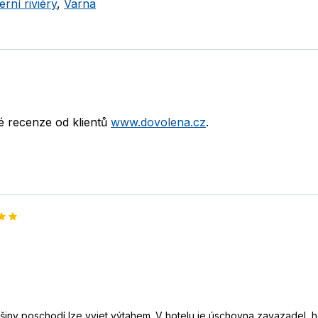
erní riviéry
,
Varna
né recenze od klientů
www.dovolena.cz
.
tšiny poschodí lze vyjet výtahem. V hotelu je úschovna zavazadel, 