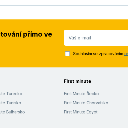
stování přímo ve
Váš e-mail
Souhlasím se zpracováním
o
First minute
nute Turecko
First Minute Řecko
ute Tunisko
First Minute Chorvatsko
ute Bulharsko
First Minute Egypt