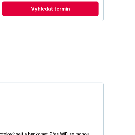
Vyhledat termín
hotelový sejf a bankomat. Přes WiFi se mohou