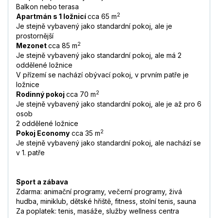
Balkon nebo terasa
2
Apartmán s 1 ložnicí
cca 65 m
Je stejně vybavený jako standardní pokoj, ale je
prostornější
2
Mezonet
cca 85 m
Je stejně vybavený jako standardní pokoj, ale má 2
oddělené ložnice
V přízemí se nachází obývací pokoj, v prvním patře je
ložnice
2
Rodinný pokoj
cca 70 m
Je stejně vybavený jako standardní pokoj, ale je až pro 6
osob
2 oddělené ložnice
2
Pokoj Economy
cca 35 m
Je stejně vybavený jako standardní pokoj, ale nachází se
v 1. patře
Sport a zábava
Zdarma: animační programy, večerní programy, živá
hudba, miniklub, dětské hřiště, fitness, stolní tenis, sauna
Za poplatek: tenis, masáže, služby wellness centra