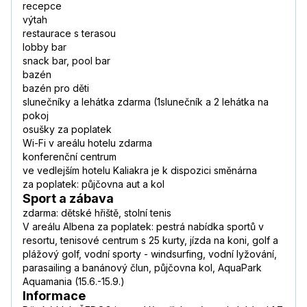
recepce
výtah
restaurace s terasou
lobby bar
snack bar, pool bar
bazén
bazén pro děti
slunečníky a lehátka zdarma (1slunečník a 2 lehátka na
pokoj
osušky za poplatek
Wi-Fi v areálu hotelu zdarma
konferenční centrum
ve vedlejším hotelu Kaliakra je k dispozici směnárna
za poplatek: půjčovna aut a kol
Sport a zábava
zdarma: dětské hřiště, stolní tenis
V areálu Albena za poplatek: pestrá nabídka sportů v
resortu, tenisové centrum s 25 kurty, jízda na koni, golf a
plážový golf, vodní sporty - windsurfing, vodní lyžování,
parasailing a banánový člun, půjčovna kol, AquaPark
Aquamania (15.6.-15.9.)
Informace