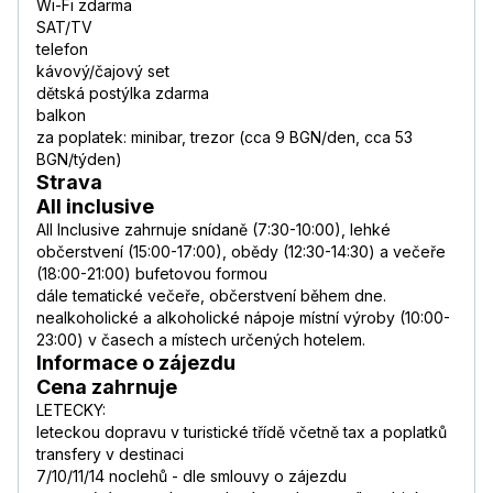
Wi-Fi zdarma
SAT/TV
telefon
kávový/čajový set
dětská postýlka zdarma
balkon
za poplatek: minibar, trezor (cca 9 BGN/den, cca 53
BGN/týden)
Strava
All inclusive
All Inclusive zahrnuje snídaně (7:30-10:00), lehké
občerstvení (15:00-17:00), obědy (12:30-14:30) a večeře
(18:00-21:00) bufetovou formou
dále tematické večeře, občerstvení během dne.
nealkoholické a alkoholické nápoje místní výroby (10:00-
23:00) v časech a místech určených hotelem.
Informace o zájezdu
Cena zahrnuje
LETECKY:
leteckou dopravu v turistické třídě včetně tax a poplatků
transfery v destinaci
7/10/11/14 noclehů - dle smlouvy o zájezdu