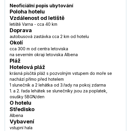
Neoficiální popis ubytování
Poloha hotelu
Vzdálenost od letiště
letiště Varna - cca 40 km
Doprava
autobusová zastávka cca 2 km od hotelu
Okolí
cca 300 m od centra letoviska
na severním okraji letoviska Albena
Pláž
Hotelová pláž
krásná písčitá pláž s pozvolným vstupem do moře se
nachází přímo před hotelem
1 slunečník a 2 lehátka od 3.řady na pokoj zdarma
1. a 2. řada lehátek se slunečníky jsou za poplatek,
osušky 5BGN/den
O hotelu
Středisko
Albena
Vybavení
vstupní hala