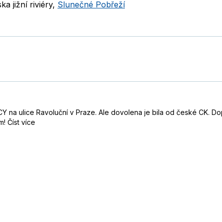
a jižní riviéry
,
Slunečné Pobřeží
a ulice Ravoluční v Praze. Ale dovolena je bila od české CK. Dopr
m!
Číst více