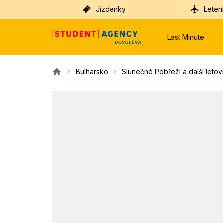
Jízdenky
Leten
Last Minute
Bulharsko
Slunečné Pobřeží a další letovis