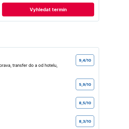
Vyhledat termín
9,4
/
10
ava, transfer do a od hotelu,
5,9
/
10
8,5
/
10
8,3
/
10