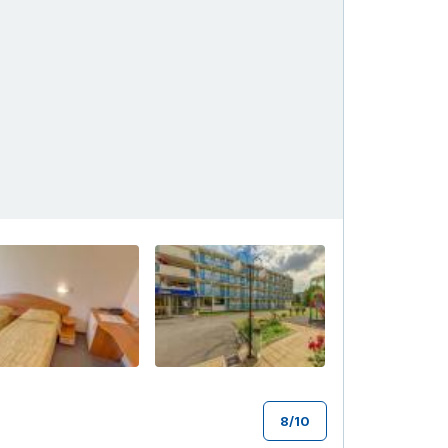
+21
8
/
10