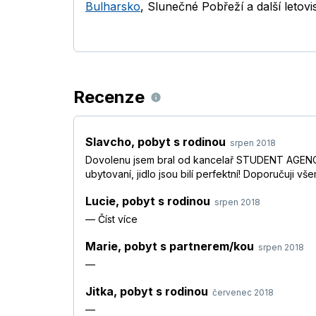
Bulharsko
,
Slunečné Pobřeží a další letovisk
Recenze
Slavcho
,
pobyt s rodinou
srpen 2018
Dovolenu jsem bral od kancelař STUDENT AGENCY n
ubytovaní, jidlo jsou bilí perfektní! Doporučuji vše
Lucie
,
pobyt s rodinou
srpen 2018
—
Číst více
Marie
,
pobyt s partnerem/kou
srpen 2018
—
Jitka
,
pobyt s rodinou
červenec 2018
—