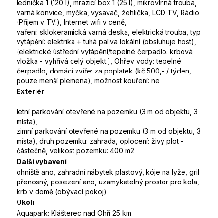
lednička 1 (120 l), mrazicí box 1 (25 l), mikrovlnná trouba,
varná konvice, myčka, vysavač, žehlička, LCD TV, Rádio
(Příjem v TV.), Internet wifi v ceně,
vaření: sklokeramická varná deska, elektrická trouba, typ
vytápění: elektrika + tuhá paliva lokální (obsluhuje host),
(elektrické ústřední vytápění/tepelné čerpadlo. krbová
vložka - vyhřívá celý objekt.), Ohřev vody: tepelné
čerpadlo, domácí zvíře: za poplatek (kč 500,- / týden,
pouze menší plemena), možnost kouření: ne
Exteriér
letní parkování otevřené na pozemku (3 m od objektu, 3
místa),
zimní parkování otevřené na pozemku (3 m od objektu, 3
místa), druh pozemku: zahrada, oplocení: živý plot -
částečně, velikost pozemku: 400 m2
Další vybavení
ohniště ano, zahradní nábytek plastový, kóje na lyže, gril
přenosný, posezení ano, uzamykatelný prostor pro kola,
krb v domě (obývací pokoj)
Okolí
Aquapark: Klášterec nad Ohří 25 km