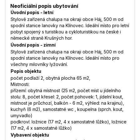
Neoficiální popis ubytování
Úvodní popis - letní
Stylově zařízená chalupa na okraji obce Háj, 500 m od
spodní stanice lanovky na Klínovec. Ideální místo pro letní
pobyt spojený s turistikou a cykloturistikou na české i
německé straně Krušných hor.
Úvodní popis - zimní
Stylově zařízená chalupa na okraji obce Háj, 500 m od
spodní stanice lanovky na Klínovec. Ideální místo pro
všechny milovníky lyžování.
Popis objektu
počet podlaží 2, obytná plocha 65 m2,
Místnosti:
přízemí: obytná místnost (25 m2, počet míst u jídelního
stolu: 8, počet křesel: 2, počet pohovek: 1, jídelní kout,
místnost je průchozí, balkón - 6 m2, výhled: na krajinu),
kuchyň (6 m2), samostatné wc , koupelna (sprch. kout,
umyvadlo)
podkroví: ložnice (17 m2, 4 x samostatné lůžko), ložnice
(17 m2, 4 x samostatné lůžko)
Vybavení objektu