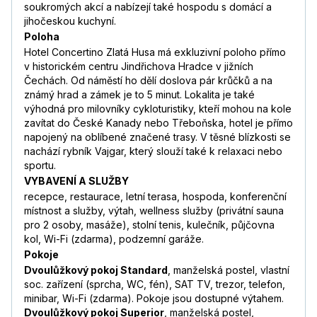
soukromých akcí a nabízejí také hospodu s domácí a
jihočeskou kuchyní.
Poloha
Hotel Concertino Zlatá Husa má exkluzivní poloho přímo
v historickém centru Jindřichova Hradce v jižních
Čechách. Od náměstí ho dělí doslova pár krůčků a na
známý hrad a zámek je to 5 minut. Lokalita je také
výhodná pro milovníky cykloturistiky, kteří mohou na kole
zavítat do České Kanady nebo Třeboňska, hotel je přímo
napojený na oblíbené značené trasy. V těsné blízkosti se
nachází rybník Vajgar, který slouží také k relaxaci nebo
sportu.
VYBAVENÍ A SLUŽBY
recepce, restaurace, letní terasa, hospoda, konferenční
místnost a služby, výtah, wellness služby (privátní sauna
pro 2 osoby, masáže), stolní tenis, kulečník, půjčovna
kol, Wi-Fi (zdarma), podzemní garáže.
Pokoje
Dvoulůžkový pokoj Standard
, manželská postel, vlastní
soc. zařízení (sprcha, WC, fén), SAT TV, trezor, telefon,
minibar, Wi-Fi (zdarma). Pokoje jsou dostupné výtahem.
Dvoulůžkový pokoj Superior
, manželská postel,