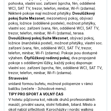
pohovka, vlastní soc. zařízení (sprcha, fén, oddělené
WC), SAT TV, trezor, telefon, minibar, Wi-Fi (zdarma).
Některé pokoje mají možnost přistýlky.
Dvoulůžkový
pokoj Suite Mezonet
, mezonetový pokoj, obývací
pokoj, ložnice (oddělené postele), možnost přistýlky,
vlastní soc. zařízení (vana, fén, oddělené WC), SAT TV,
trezor, telefon, minibar, Wi-Fi (zdarma), terasa.
Dvoulůžkový pokoj Suite Mezonet
, obývací pokoj,
ložnice (manželská postel), možnost přistýlky, vlastní soc.
zařízení (vana, fén, oddělené WC), SAT TV, trezor,
telefon, minibar, Wi-Fi (zdarma). Pokoje jsou dostupné
výtahem.
Čtyřlůžkový rodinný pokoj
, dva propojené
pokoje s oddělenými lůžky, každý pokoj disponuje:
vlastní soc. zařízení (sprcha, fén, oddělené WC), SAT TV,
trezor, telefon, minibar, Wi-Fi (zdarma).
Stravování
snídaně formou bufetu, možnost polopenze v rámci
balíčku (večeře - 3chodové menu).
TIPY PRO SPORT A VOLNÝ ČAS
V hotelu: půjčovna kol, několik druhů profesionálních
masáží, privátní sauna, stolní fotbálek, biliard. Město a
okolí nabízí příležitosti: K procházky i nordic walking