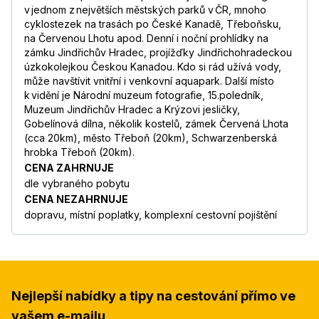
v jednom z největších městských parků v ČR, mnoho
cyklostezek na trasách po České Kanadě, Třeboňsku,
na Červenou Lhotu apod. Denní i noční prohlídky na
zámku Jindřichův Hradec, projížďky Jindřichohradeckou
úzkokolejkou Českou Kanadou. Kdo si rád užívá vody,
může navštívit vnitřní i venkovní aquapark. Další místo
k vidění je Národní muzeum fotografie, 15.poledník,
Muzeum Jindřichův Hradec a Krýzovi jesličky,
Gobelínová dílna, několik kostelů, zámek Červená Lhota
(cca 20km), město Třeboň (20km), Schwarzenberská
hrobka Třeboň (20km).
CENA ZAHRNUJE
dle vybraného pobytu
CENA NEZAHRNUJE
dopravu, místní poplatky, komplexní cestovní pojištění
Nejlepší nabídky a tipy na cestování přímo ve
vašem e-mailu