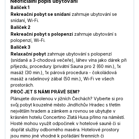
Neoficiální popis ubytování
Balíček 1
Rekreační pobyt se snídaní
zahrnuje ubytování se
snídaní, Wi-Fi.
Balíček 2
Rekreační pobyt s polopenzí
zahrnuje ubytování s
polopenzí, Wi-Fi.
Balíček 3
Relaxační pobyt
zahrnuje ubytování s polopenzí
(snídaně a 3-chodová večeře), láhev vína jako dárek při
příjezdu, procedury (privátní Sauna pro 2 (60 min.), 1x
masáž (30 min.), 1x párová procedura - čokoládová
masáž a rašelinový zábal (50 min.), Wi-Fi ve všech
prostorách.
PROČ JET S NÁMI PRÁVĚ SEM?
Plánujete dovolenou v jižních Čechách? Vyberte si pro
svůj pobyt kouzelné město Jindřichův Hradec s třetím
největším hradem a zámkem a rovnou se ubytujte v
krásném hotelu Concertino Zlatá Husa přímo na náměstí.
Hosté mohou využít odpočinek v hotelové sauně či si
dopřát služby odborného maséra. Hotelové prostory
jsou mimo jiné vhodné k pořádání firemních či