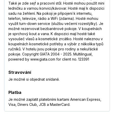
Také je zde sejf a pracovní stůl. Hosté mohou použít mini
ledničku a varnou konvici/kávovar. Hosté mají k dispozici
sadu na žehlení. Na pokoji je připojení k internetu,
telefon, televize, rádio a WiFi (zdarma). Hosté mohou
využít turn-down service (službu večerní rozestýlky). Je
možné rezervovat bezbariérové pokoje. V koupelnách
je sprchový kout a vana. K dispozici mají hosté také
vysoušeč vlasů a kosmetické zrcátko. Hosté naleznou v
koupelnách kosmetické potřeby a výběr z několika typů
ručníků. V hotelu jsou pokoje pro rodiny a nekuřácké
pokoje. Copyright GIATA 2004 - 2025. Multilingual,
powered by www.giata.com for client no. 123391
Stravování
Je možné si objednat snídaně.
Platba
Je možné zaplatit platebními kartami American Express,
Visa, Diners Club, JCB a MasterCard.