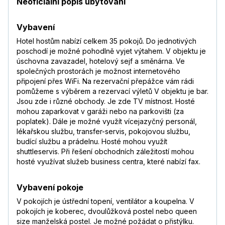
Neoficiální popis ubytování
Vybavení
Hotel hostům nabízí celkem 35 pokojů. Do jednotivých
poschodí je možné pohodlně vyjet výtahem. V objektu je
úschovna zavazadel, hotelový sejf a směnárna. Ve
společných prostorách je možnost internetového
připojení přes WiFi. Na rezervační přepážce vám rádi
pomůžeme s výběrem a rezervací výletů V objektu je bar.
Jsou zde i různé obchody. Je zde TV místnost. Hosté
mohou zaparkovat v garáži nebo na parkovišti (za
poplatek). Dále je možné využít vícejazyčný personál,
lékařskou službu, transfer-servis, pokojovou službu,
budící službu a prádelnu. Hosté mohou využít
shuttleservis. Při řešení obchodních záležitostí mohou
hosté využívat služeb business centra, které nabízí fax.
Vybavení pokoje
V pokojích je ústřední topení, ventilátor a koupelna. V
pokojích je koberec, dvoulůžková postel nebo queen
size manželská postel. Je možné požádat o přistýlku.