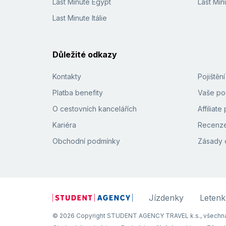
Last Minute Egypt
Last Min
Last Minute Itálie
Důležité odkazy
Kontakty
Pojištěn
Platba benefity
Vaše pod
O cestovních kancelářích
Affiliat
Kariéra
Recenze
Obchodní podmínky
Zásady 
Jízdenky
Letenk
© 2026 Copyright STUDENT AGENCY TRAVEL k.s., všechna