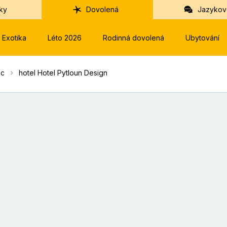
ky
Dovolená
Jazykov
Exotika
Léto 2026
Rodinná dovolená
Ubytování
ec
hotel Hotel Pytloun Design