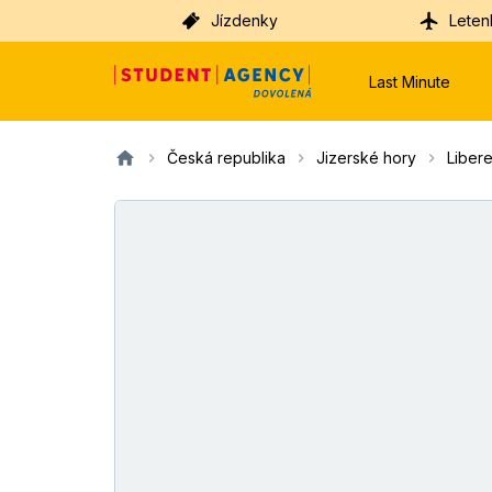
Jízdenky
Leten
Last Minute
Česká republika
Jizerské hory
Liber