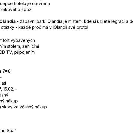
cepce hotelu je otevřena
plňkového zboží.
Qlandia
- zábavní park iQlandia je místem, kde si užijete legraci a
otázky - každé proč má v iQlandii své proto!
mfort vybavených
ím stolem, žehlícími
LCD TV, připojením
e 7=6
-
latí
, 15.02. -
asný
ný nákup
a slevy za včasný nákup
land Spa"