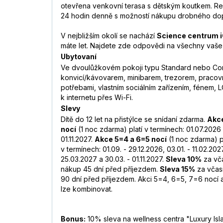
otevřena venkovní terasa s dětským koutkem. Re
24 hodin denně s možností nákupu drobného do
V nejbližším okolí se nachází
Science centrum i
máte let. Najdete zde odpovědi na všechny vaše 
Ubytovaní
Ve dvoulůžkovém pokoji typu Standard nebo Co
konvicí/kávovarem, minibarem, trezorem, pracovn
potřebami, vlastním sociálním zařízením, fénem, 
k internetu přes Wi-Fi.
Slevy
Dítě do 12 let na přistýlce se snídaní zdarma.
Akc
nocí
(1 noc zdarma) platí v termínech: 01.07.2026 
01.11.2027.
Akce 5=4 a 6=5 nocí
(1 noc zdarma) p
v termínech: 01.09. - 29.12.2026, 03.01. - 11.02.2027
25.03.2027 a 30.03. - 01.11.2027.
Sleva 10%
za vč
nákup 45 dní před příjezdem.
Sleva 15%
za včas
90 dní před příjezdem. Akci 5=4, 6=5, 7=6 nocí 
lze kombinovat.
Bonus:
10% sleva na wellness centra "Luxury Is