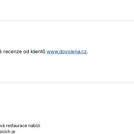
né recenze od klientů
www.dovolena.cz
.
ová restaurace nabízí
sících je