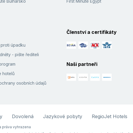
ute Bulharsko
First Minute Egypt
Členství a certifikáty
í proti úpadku
něty - pište řediteli
Naši partneři
e program
 hotelů
ochrany osobních údajů
y
Dovolená
Jazykové pobyty
RegioJet Hotels
 práva vyhrazena