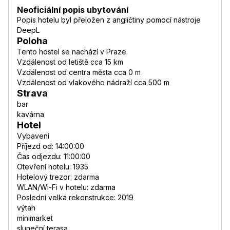
Neoficiální popis ubytování
Popis hotelu byl přeložen z angličtiny pomocí nástroje
DeepL
Poloha
Tento hostel se nachází v Praze.
Vzdálenost od letiště cca 15 km
Vzdálenost od centra města cca 0 m
Vzdálenost od vlakového nádraží cca 500 m
Strava
bar
kavárna
Hotel
Vybavení
Příjezd od: 14:00:00
Čas odjezdu: 11:00:00
Otevření hotelu: 1935
Hotelový trezor: zdarma
WLAN/Wi-Fi v hotelu: zdarma
Poslední velká rekonstrukce: 2019
výtah
minimarket
sluneční terasa