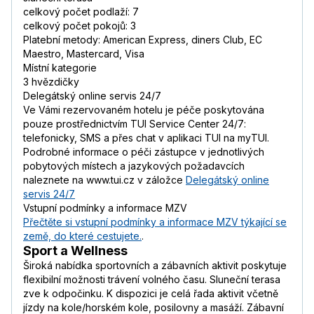
celkový počet podlaží: 7
celkový počet pokojů: 3
Platební metody: American Express, diners Club, EC
Maestro, Mastercard, Visa
Místní kategorie
3 hvězdičky
Delegátský online servis 24/7
Ve Vámi rezervovaném hotelu je péče poskytována
pouze prostřednictvím TUI Service Center 24/7:
telefonicky, SMS a přes chat v aplikaci TUI na myTUI.
Podrobné informace o péči zástupce v jednotlivých
pobytových místech a jazykových požadavcích
naleznete na www.tui.cz v záložce
Delegátský online
servis 24/7
Vstupní podmínky a informace MZV
Přečtěte si vstupní podmínky a informace MZV týkající se
země, do které cestujete.
.
Sport a Wellness
Široká nabídka sportovních a zábavních aktivit poskytuje
flexibilní možnosti trávení volného času. Sluneční terasa
zve k odpočinku. K dispozici je celá řada aktivit včetně
jízdy na kole/horském kole, posilovny a masáží. Zábavní