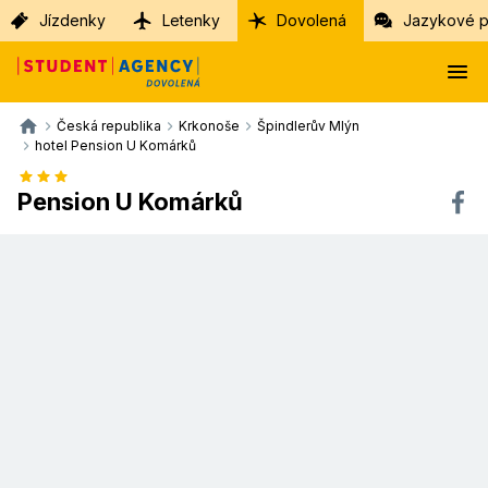
Jízdenky
Letenky
Dovolená
Jazykové p
Česká republika
Krkonoše
Špindlerův Mlýn
hotel Pension U Komárků
Pension U Komárků