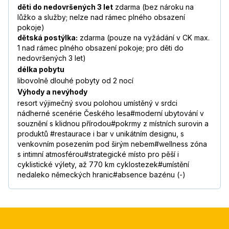
děti do nedovršených 3 let
zdarma (bez nároku na
lůžko a služby; nelze nad rámec plného obsazení
pokoje)
dětská postýlka:
zdarma (pouze na vyžádání v CK max.
1 nad rámec plného obsazení pokoje; pro děti do
nedovršených 3 let)
délka pobytu
libovolně dlouhé pobyty od 2 nocí
Výhody a nevýhody
resort výjimečný svou polohou umístěný v srdci
nádherné scenérie Českého lesa#moderní ubytování v
souznění s klidnou přírodou#pokrmy z místních surovin a
produktů #restaurace i bar v unikátním designu, s
venkovním posezením pod širým nebem#wellness zóna
s intimní atmosférou#strategické místo pro pěší i
cyklistické výlety, až 770 km cyklostezek#umístění
nedaleko německých hranic#absence bazénu (-)