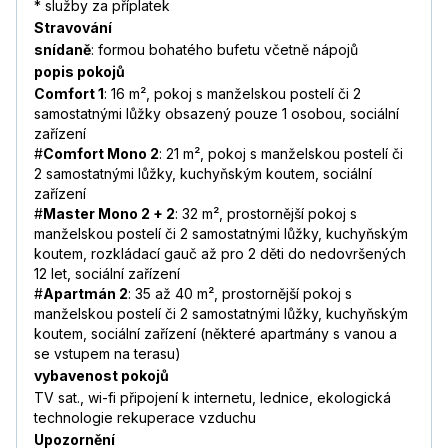
* služby za příplatek
Stravování
snídaně
: formou bohatého bufetu včetně nápojů
popis pokojů
Comfort 1
: 16 m², pokoj s manželskou postelí či 2
samostatnými lůžky obsazený pouze 1 osobou, sociální
zařízení
#
Comfort Mono 2
: 21 m², pokoj s manželskou postelí či
2 samostatnými lůžky, kuchyňským koutem, sociální
zařízení
#
Master Mono 2 + 2
: 32 m², prostornější pokoj s
manželskou postelí či 2 samostatnými lůžky, kuchyňským
koutem, rozkládací gauč až pro 2 děti do nedovršených
12 let, sociální zařízení
#
Apartmán 2
: 35 až 40 m², prostornější pokoj s
manželskou postelí či 2 samostatnými lůžky, kuchyňským
koutem, sociální zařízení (některé apartmány s vanou a
se vstupem na terasu)
vybavenost pokojů
TV sat., wi-fi připojení k internetu, lednice, ekologická
technologie rekuperace vzduchu
Upozornění