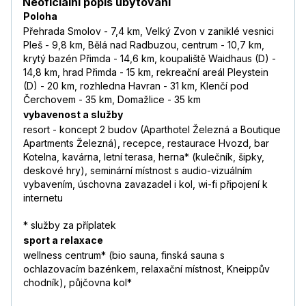
Neoficiální popis ubytování
Poloha
Přehrada Smolov - 7,4 km, Velký Zvon v zaniklé vesnici
Pleš - 9,8 km, Bělá nad Radbuzou, centrum - 10,7 km,
krytý bazén Přimda - 14,6 km, koupaliště Waidhaus (D) -
14,8 km, hrad Přimda - 15 km, rekreační areál Pleystein
(D) - 20 km, rozhledna Havran - 31 km, Klenčí pod
Čerchovem - 35 km, Domažlice - 35 km
vybavenost a služby
resort - koncept 2 budov (Aparthotel Železná a Boutique
Apartments Železná), recepce, restaurace Hvozd, bar
Kotelna, kavárna, letní terasa, herna* (kulečník, šipky,
deskové hry), seminární místnost s audio-vizuálním
vybavením, úschovna zavazadel i kol, wi-fi připojení k
internetu
* služby za příplatek
sport a relaxace
wellness centrum* (bio sauna, finská sauna s
ochlazovacím bazénkem, relaxační místnost, Kneippův
chodník), půjčovna kol*