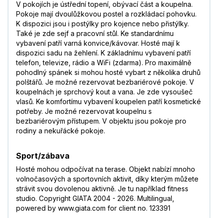
V pokojích je ústřední topení, obývací část a koupelna.
Pokoje mají dvoulůžkovou postel a rozkládací pohovku.
K dispozici jsou i postýlky pro kojence nebo přistýlky.
Také je zde sejf a pracovní stůl. Ke standardnímu
vybavení patří varná konvice/kávovar. Hosté mají k
dispozici sadu na žehlení. K základnímu vybavení patří
telefon, televize, rádio a WiFi (zdarma). Pro maximálně
pohodlný spánek si mohou hosté vybart z několika druhů
polštářů. Je možné rezervovat bezbariérové pokoje. V
koupelnách je sprchový kout a vana. Je zde vysoušeč
vlasů. Ke komfortímu vybavení koupelen patří kosmetické
potřeby. Je možné rezervovat koupelnu s
bezbariérovým přístupem. V objektu jsou pokoje pro
rodiny a nekuřácké pokoje.
Sport/zábava
Hosté mohou odpočívat na terase. Objekt nabízí mnoho
volnočasových a sportovních aktivit, díky kterým můžete
strávit svou dovolenou aktivně. Je tu například fitness
studio. Copyright GIATA 2004 - 2026. Multilingual,
powered by www.giata.com for client no. 123391