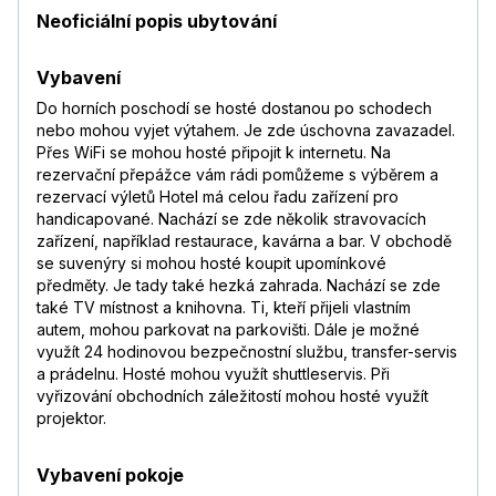
Neoficiální popis ubytování
Vybavení
Do horních poschodí se hosté dostanou po schodech
nebo mohou vyjet výtahem. Je zde úschovna zavazadel.
Přes WiFi se mohou hosté připojit k internetu. Na
rezervační přepážce vám rádi pomůžeme s výběrem a
rezervací výletů Hotel má celou řadu zařízení pro
handicapované. Nachází se zde několik stravovacích
zařízení, například restaurace, kavárna a bar. V obchodě
se suvenýry si mohou hosté koupit upomínkové
předměty. Je tady také hezká zahrada. Nachází se zde
také TV místnost a knihovna. Ti, kteří přijeli vlastním
autem, mohou parkovat na parkovišti. Dále je možné
využít 24 hodinovou bezpečnostní službu, transfer-servis
a prádelnu. Hosté mohou využít shuttleservis. Při
vyřizování obchodních záležitostí mohou hosté využít
projektor.
Vybavení pokoje