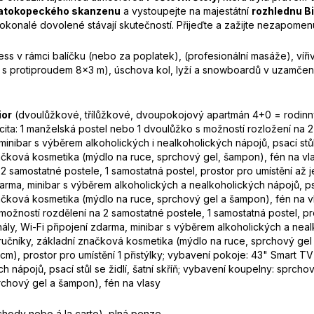
atokopeckého skanzenu
a vystoupejte na majestátní
rozhlednu B
onalé dovolené stávají skutečností. Přijeďte a zažijte nezapomenut
s v rámci balíčku (nebo za poplatek), (profesionální masáže), vířiv
én s protiproudem 8x3 m), úschova kol, lyží a snowboardů v uzamče
ior
(dvoulůžkové, třílůžkové, dvoupokojový apartmán 4+0 = rodinn
ita: 1 manželská postel nebo 1 dvoulůžko s možností rozložení na 
inibar s výběrem alkoholických i nealkoholických nápojů, psací stůl 
ačková kosmetika (mýdlo na ruce, sprchový gel, šampon), fén na v
2 samostatné postele, 1 samostatná postel, prostor pro umístění až 
arma, minibar s výběrem alkoholických a nealkoholických nápojů, psací
ačková kosmetika (mýdlo na ruce, sprchový gel a šampon), fén na 
ožností rozdělení na 2 samostatné postele, 1 samostatná postel, pro
y, Wi-Fi připojení zdarma, minibar s výběrem alkoholických a nealkoho
ručníky, základní značková kosmetika (mýdlo na ruce, sprchový gel
m), prostor pro umístění 1 přistýlky; vybavení pokoje: 43" Smart TV
 nápojů, psací stůl se židlí, šatní skříň; vybavení koupelny: sprch
rchový gel a šampon), fén na vlasy
hody nebo á la carte), plná penze