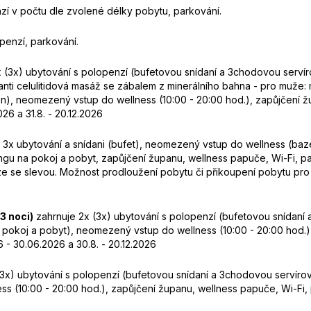
zí v počtu dle zvolené délky pobytu, parkování.
penzí, parkování.
 (3x) ubytování s polopenzí (bufetovou snídaní a 3chodovou servíro
nti celulitidová masáž se zábalem z minerálního bahna - pro muže
), neomezený vstup do wellness (10:00 - 20:00 hod.), zapůjčení žu
26 a 31.8. - 20.12.2026
3x ubytování a snídani (bufet), neomezený vstup do wellness (bazén,
ingu na pokoj a pobyt, zapůjčení županu, wellness papuče, Wi-Fi, pa
se slevou. Možnost prodloužení pobytu či přikoupení pobytu pro 
3 noci)
zahrnuje 2x (3x) ubytování s polopenzí (bufetovou snídaní 
 pokoj a pobyt), neomezený vstup do wellness (10:00 - 20:00 hod.)
 - 30.06.2026 a 30.8. - 20.12.2026
3x) ubytování s polopenzí (bufetovou snídaní a 3chodovou servíro
s (10:00 - 20:00 hod.), zapůjčení županu, wellness papuče, Wi-Fi, 