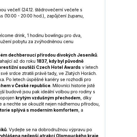
ou večeří (24.12. štědrovečerní večeře s
 (10:00 - 20:00 hod.), zapůjčení županu,
elcome drink, 1 hodinu bowlingu pro dva,
dloužení pobytu za zvýhodněnou cenu
ém dechberoucí přírodou divokých Jeseníků
.
sahající až do roku
1837, kdy byl původně
 prestižní soutěži Czech Hotel Awards
v letech
í své srdce ztratili právě tady, ve Zlatých Horách.
tka. Po letech úspěšné kariéry se rozhodli pro
duchem v České republice
. Milovníci historie jistě
ší budově jsou pak ideální volbou pro rodiny s
propojen
krytým vzdušným přechodem
, díky
e a nechte se okouzlit nejen nádhernou přírodou,
storie splývá s moderním komfortem
, a
íků
. Vydejte se na dobrodružnou výpravu po
vyhlášena nejlepší atrakcí Olomouckého kraje