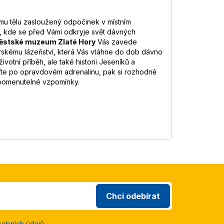
ému tělu zasloužený odpočinek v místním
, kde se před Vámi odkryje svět dávných
ěstské muzeum Zlaté Hory
Vás zavede
rskému lázeňství, která Vás vtáhne do dob dávno
otní příběh, ale také historii Jeseníků a
žíte po opravdovém adrenalinu, pak si rozhodně
apomenutelné vzpomínky.
Chci odebírat
sobních údajů