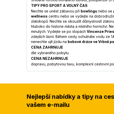
TIPY PRO SPORT A VOLNÝ ČAS
Nechte se unést zábavou při
bowlingu
nebo se 
wellness
centru nebo se vydejte na dobrodružný
zlatokopů. Nechte se okouzlit důmyslností zlat
hluboko do historie města a místního hornictví.
minulých. Vydejte se po stopách
Vincenze Prie
zdejších lázní. Během cesty ochutnáte vodu ze 1
nenechte ujít jízdu na
bobové dráze ve Vrbně p
CENA ZAHRNUJE
dle vybraného pobytu
CENA NEZAHRNUJE
dopravu, pobytovou taxu, komplexní cestovní poj
Nejlepší nabídky a tipy na ce
vašem e-mailu