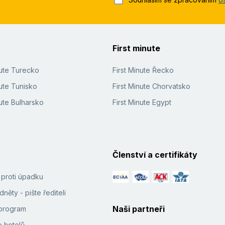
First minute
nute Turecko
First Minute Řecko
ute Tunisko
First Minute Chorvatsko
ute Bulharsko
First Minute Egypt
Členství a certifikáty
í proti úpadku
něty - pište řediteli
Naši partneři
e program
 hotelů