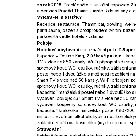
za rok 2018
. Prohlédněte si unikátní expozice
Zl
a penzion Praděd Thamm - místo, kde se sny o dok
VYBAVENÍ A SLUŽBY
Recepce, restaurace, Thamm bar, bowling, wellnes
parní sauna, bazén s protiproudem (vnitřní baz
parkoviště vedle hotelu - zdarma.
Pokoje
Hotelové ubytování
má označení pokojů
Super
Superior = Deluxe King,
2lůžkové pokoje
- kapac
TV s více než 50 kanály, Wi-Fi připojení zdarma, m
sprchový kout, WC, osušky, ručníky, základní zn
postel nebo 1 dvoulůžko s možností rozdělení na 
Smart TV s více než 50 kanály, Wi-Fi připojení zd
sprchový kout, WC, osušky, ručníky, základní zn
kapacita: 1 manželská postel nebo 1 dvoulůžko s m
vybavení pokoje: 43" Smart TV s více než 50 kanál
vybavení koupelny: sprchový kout, WC, osušky, 
kapacita: 1 královská manželská postel (180×200 c
minibar s výběrem alkoholických a nealkoholických
základní značková kosmetika (mýdlo na ruce, sp
Stravování
Snídaně formou bohatého bufetu, polopenze (3 c