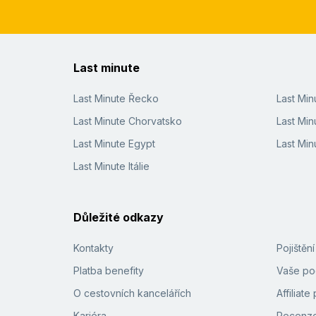
Last minute
Last Minute Řecko
Last Mi
Last Minute Chorvatsko
Last Min
Last Minute Egypt
Last Min
Last Minute Itálie
Důležité odkazy
Kontakty
Pojištěn
Platba benefity
Vaše pod
O cestovních kancelářích
Affiliat
Kariéra
Recenze