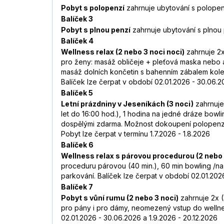
Pobyt s polopenzí
zahrnuje ubytování s polopen
Balíček 3
Pobyt s plnou penzí
zahrnuje ubytování s plnou 
Balíček 4
Wellness relax (2 nebo 3 noci noci)
zahrnuje 2x
pro ženy: masáž obličeje + pleťová maska nebo a
masáž dolních končetin s bahenním zábalem kolen
Balíček lze čerpat v období 02.01.2026 - 30.06.20
Balíček 5
Letní prázdniny v Jeseníkách (3 noci)
zahrnuje 
let do 16:00 hod.), 1 hodina na jedné dráze bowl
dospělými zdarma. Možnost dokoupení polopenze 
Pobyt lze čerpat v termínu 1.7.2026 - 1.8.2026
Balíček 6
Wellness relax s párovou procedurou (2 nebo 
proceduru párovou (40 min.), 60 min bowling /na
parkování. Balíček lze čerpat v období 02.01.2026
Balíček 7
Pobyt s vůní rumu (2 nebo 3 noci)
zahrnuje 2x (
pro pány i pro dámy, neomezený vstup do wellnes
02.01.2026 - 30.06.2026 a 1.9.2026 - 20.12.2026