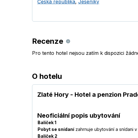
Česká republika
,
Jeseníky
Recenze
Pro tento hotel nejsou zatím k dispozici žád
O hotelu
Zlaté Hory - Hotel a penzion Pr
Neoficiální popis ubytování
Balíček 1
Pobyt se snídaní
zahrnuje ubytování a snídani v
Balíček 2