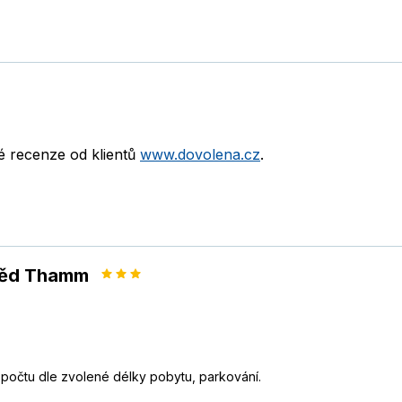
né recenze od klientů
www.dovolena.cz
.
aděd Thamm
 počtu dle zvolené délky pobytu, parkování.