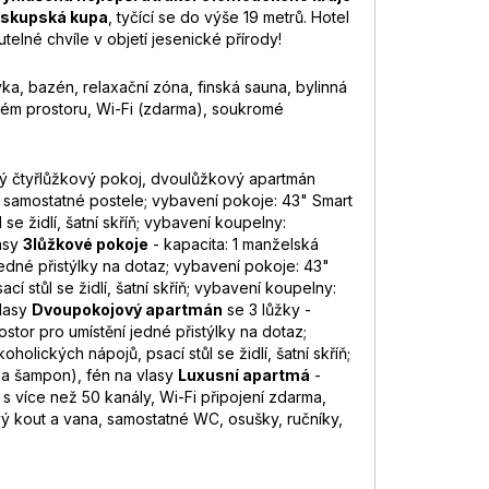
iskupská kupa
, tyčící se do výše 19 metrů. Hotel
elné chvíle v objetí jesenické přírody!
ka, bazén, relaxační zóna, finská sauna, bylinná
ném prostoru, Wi-Fi (zdarma), soukromé
ý čtyřlůžkový pokoj, dvoulůžkový apartmán
2 samostatné postele; vybavení pokoje: 43" Smart
se židlí, šatní skříň; vybavení koupelny:
lasy
3lůžkové pokoje
- kapacita: 1 manželská
jedné přistýlky na dotaz; vybavení pokoje: 43"
 stůl se židlí, šatní skříň; vybavení koupelny:
vlasy
Dvoupokojový apartmán
se 3 lůžky -
stor pro umístění jedné přistýlky na dotaz;
lických nápojů, psací stůl se židlí, šatní skříň;
 a šampon), fén na vlasy
Luxusní apartmá
-
 s více než 50 kanály, Wi-Fi připojení zdarma,
ový kout a vana, samostatné WC, osušky, ručníky,