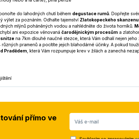
ponořte do lahodných chutí během
degustace rumů
. Dopřejte sv
 výlet za poznáním. Odhalte tajemství
Zlatokopeckého skanzenu
orudných mlýnů poháněných vodou a nahlédněte do života horníků.
M
 Nechybí ani expozice věnovaná
čarodějnickým procesům
a zlatoho
ssnitze
na 7km dlouhé naučné stezce, která Vám odhalí nejen jeho živ
4 různých pramenů a pocítíte jejich blahodárné účinky. A pokud tou
od Pradědem
, která Vám rozpumpuje krev v žilách a zanechá nez
ištění
stování přímo ve
Váš e-mail
Souhlasím se zpracováním
o