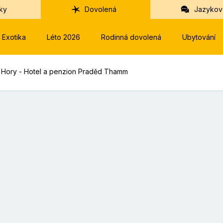
ky
Dovolená
Jazykov
Exotika
Léto 2026
Rodinná dovolená
Ubytování
é Hory - Hotel a penzion Praděd Thamm