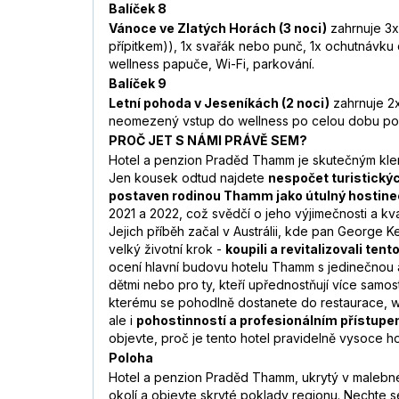
Balíček 8
Vánoce ve Zlatých Horách (3 noci)
zahrnuje 3x
přípitkem)), 1x svařák nebo punč, 1x ochutnávku
wellness papuče, Wi-Fi, parkování.
Balíček 9
Letní pohoda v Jeseníkách (2 noci)
zahrnuje 2x
neomezený vstup do wellness po celou dobu poby
PROČ JET S NÁMI PRÁVĚ SEM?
Hotel a penzion Praděd Thamm je skutečným kle
Jen kousek odtud najdete
nespočet turistickýc
postaven rodinou Thamm jako útulný hostine
2021 a 2022, což svědčí o jeho výjimečnosti a kval
Jejich příběh začal v Austrálii, kde pan George K
velký životní krok -
koupili a revitalizovali te
ocení hlavní budovu hotelu Thamm s jedinečnou a
dětmi nebo pro ty, kteří upřednostňují více sam
kterému se pohodlně dostanete do restaurace, we
ale i
pohostinností a profesionálním přístup
objevte, proč je tento hotel pravidelně vysoce 
Poloha
Hotel a penzion Praděd Thamm, ukrytý v malebn
okolí a objevte skryté poklady regionu. Nechte 