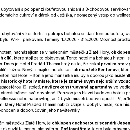
 ubytování s polopenzí (bufetovou snídaní a 3-chodovou servírovan
 domácího cukroví a dárek od Ježíška, neomezený vstup do wellness
 ubytování v komfortním pokoji s bohatou snídaní formou bufetu, w
tu, Wi-Fi, parkování. Termíny: 1.7.2026 - 31.8.2026 Možnost pro
notem, nacházejícím se v malebném městečku Zlaté Hory,
obklopen
h cílů
, které stojí za to objevovat. Tento hotel má bohatou historii, 
c
. Dnes je Hotel Praděd Thamm hrdý na to, že získal
první místo v
itě služeb. Novými majiteli hotelu se stali
manželé Kentonovi
, kteř
enton řídil Hotel Hilton a jeho manželka mu byla oporou jako asisten
nto historický hotel v místě, které je známé svým nejčistším vz
tmosférou 19. století,
nově zrekonstruované apartmány
ve vedlej
ostatnosti během své dovolené. Penzion je s hlavní budovou hotelu 
llnessu nebo na bowling, aniž byste museli budovu opustit. Přijeďt
em
, který Hotel Praděd Thamm nabízí. Užijte si pobyt v místě, kde
hi
hodnocen a doporučován jeho návštěvníky.
ém městečku Zlaté Hory, je
obklopen dechberoucí scenérií Jesen
se okouzlit tajemnou atmosférou
Poštovní štoly
, která byla právem