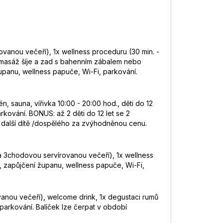
vanou večeří), 1x wellness proceduru (30 min. -
: masáž šíje a zad s bahenním zábalem nebo
panu, wellness papuče, Wi-Fi, parkování.
 sauna, vířivka 10:00 - 20:00 hod., děti do 12
rkování. BONUS: až 2 děti do 12 let se 2
další dítě /dospělého za zvýhodněnou cenu.
a 3chodovou servírovanou večeří), 1x wellness
, zapůjčení županu, wellness papuče, Wi-Fi,
vanou večeří), welcome drink, 1x degustaci rumů
parkování. Balíček lze čerpat v období