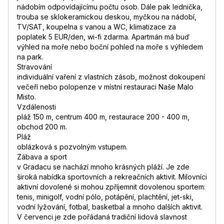
nádobím odpovídajícímu počtu osob. Dále pak lednička,
trouba se sklokeramickou deskou, myčkou na nádobí,
TV/SAT, koupelna s vanou a WC, klimatizace za
poplatek 5 EUR/den, wi-fi zdarma. Apartmán má buď
výhled na moře nebo boční pohled na moře s výhledem
na park.
Stravování
individuální vaření z vlastních zásob, možnost dokoupení
večeří nebo polopenze v místní restauraci Naše Malo
Misto.
Vzdálenosti
pláž 150 m, centrum 400 m, restaurace 200 - 400 m,
obchod 200 m.
Pláž
oblázková s pozvolným vstupem.
Zábava a sport
v Gradacu se nachází mnoho krásných pláží. Je zde
široká nabídka sportovních a rekreačních aktivit. Milovníci
aktivní dovolené si mohou zpříjemnit dovolenou sportem:
tenis, minigolf, vodní pólo, potápění, plachtění, jet-ski,
vodní lyžování, fotbal, basketbal a mnoho dalších aktivit.
V červenci je zde pořádaná tradiční lidová slavnost