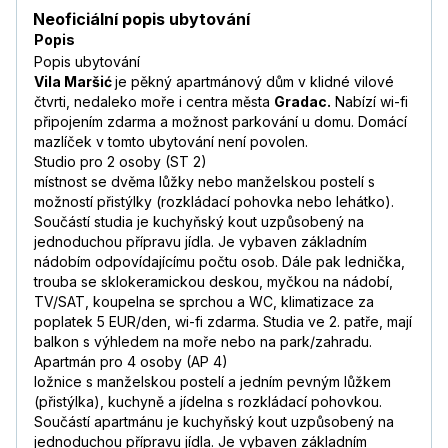
Neoficiální popis ubytování
Popis
Popis ubytování
Vila Maršić
je pěkný apartmánový dům v klidné vilové
čtvrti, nedaleko moře i centra města
Gradac.
Nabízí wi-fi
připojením zdarma a možnost parkování u domu. Domácí
mazlíček v tomto ubytování není povolen.
Studio pro 2 osoby (ST 2)
místnost se dvěma lůžky nebo manželskou postelí s
možností přistýlky (rozkládací pohovka nebo lehátko).
Součástí studia je kuchyňský kout uzpůsobený na
jednoduchou přípravu jídla. Je vybaven základním
nádobím odpovídajícímu počtu osob. Dále pak lednička,
trouba se sklokeramickou deskou, myčkou na nádobí,
TV/SAT, koupelna se sprchou a WC, klimatizace za
poplatek 5 EUR/den, wi-fi zdarma. Studia ve 2. patře, mají
balkon s výhledem na moře nebo na park/zahradu.
Apartmán pro 4 osoby (AP 4)
ložnice s manželskou postelí a jedním pevným lůžkem
(přistýlka), kuchyně a jídelna s rozkládací pohovkou.
Součástí apartmánu je kuchyňský kout uzpůsobený na
jednoduchou přípravu jídla. Je vybaven základním