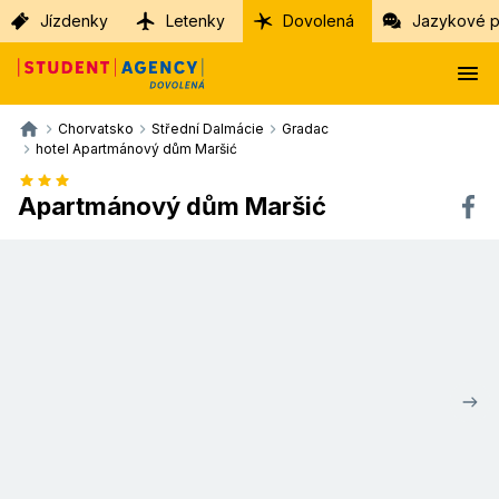
Jízdenky
Letenky
Dovolená
Jazykové p
Chorvatsko
Střední Dalmácie
Gradac
hotel Apartmánový dům Maršić
Apartmánový dům Maršić