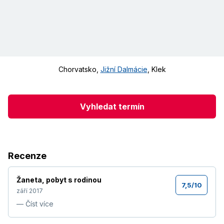
Chorvatsko
,
Jižní Dalmácie
,
Klek
Vyhledat termín
Recenze
Žaneta
,
pobyt s rodinou
7,5
/
10
září 2017
—
Číst více