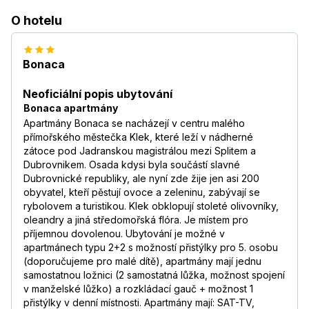
O hotelu
Bonaca
Neoficiální popis ubytování
Bonaca apartmány
Apartmány Bonaca se nacházejí v centru malého
přímořského městečka Klek, které leží v nádherné
zátoce pod Jadranskou magistrálou mezi Splitem a
Dubrovnikem. Osada kdysi byla součástí slavné
Dubrovnické republiky, ale nyní zde žije jen asi 200
obyvatel, kteří pěstují ovoce a zeleninu, zabývají se
rybolovem a turistikou. Klek obklopují stoleté olivovníky,
oleandry a jiná středomořská flóra. Je místem pro
příjemnou dovolenou. Ubytování je možné v
apartmánech typu 2+2 s možností přistýlky pro 5. osobu
(doporučujeme pro malé dítě), apartmány mají jednu
samostatnou ložnici (2 samostatná lůžka, možnost spojení
v manželské lůžko) a rozkládací gauč + možnost 1
přistýlky v denní místnosti. Apartmány mají: SAT-TV,