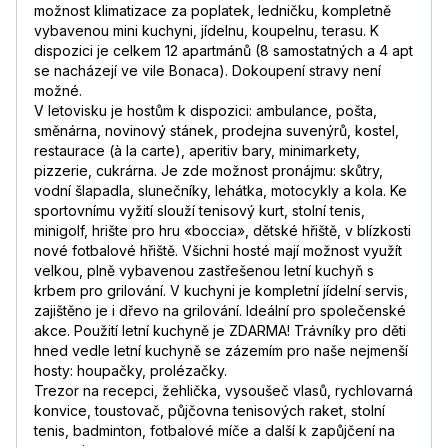
možnost klimatizace za poplatek, ledničku, kompletně
vybavenou mini kuchyni, jídelnu, koupelnu, terasu. K
dispozici je celkem 12 apartmánů (8 samostatných a 4 apt
se nacházejí ve vile Bonaca). Dokoupení stravy není
možné.
V letovisku je hostům k dispozici: ambulance, pošta,
směnárna, novinový stánek, prodejna suvenýrů, kostel,
restaurace (à la carte), aperitiv bary, minimarkety,
pizzerie, cukrárna. Je zde možnost pronájmu: skůtry,
vodní šlapadla, slunečníky, lehátka, motocykly a kola. Ke
sportovnímu vyžití slouží tenisový kurt, stolní tenis,
minigolf, hrište pro hru «boccia», dětské hřiště, v blízkosti
nové fotbalové hřiště. Všichni hosté mají možnost využít
velkou, plně vybavenou zastřešenou letní kuchyň s
krbem pro grilování. V kuchyni je kompletní jídelní servis,
zajištěno je i dřevo na grilování. Ideální pro společenské
akce. Použití letní kuchyně je ZDARMA! Trávníky pro děti
hned vedle letní kuchyně se zázemím pro naše nejmenší
hosty: houpačky, prolézačky.
Trezor na recepci, žehlička, vysoušeč vlasů, rychlovarná
konvice, toustovač, půjčovna tenisových raket, stolní
tenis, badminton, fotbalové míče a další k zapůjčení na