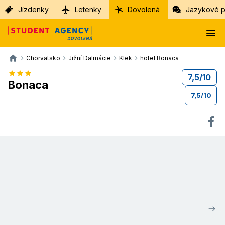
Jízdenky
Letenky
Dovolená
Jazykové p
Chorvatsko
Jižní Dalmácie
Klek
hotel Bonaca
7,5
/
10
Bonaca
7,5
/
10