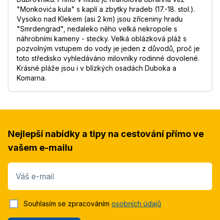
"Monkovića kula" s kaplí a zbytky hradeb (17.-18. stol.).
Vysoko nad Klekem (asi 2 km) jsou zříceniny hradu
"Smrdengrad", nedaleko něho velká nekropole s
náhrobními kameny - stećky. Velká oblázková pláž s
pozvolným vstupem do vody je jeden z důvodů, proč je
toto středisko vyhledáváno milovníky rodinné dovolené.
Krásné pláže jsou i v blízkých osadách Duboka a
Komarna.
Nejlepší nabídky a tipy na cestování přímo ve
vašem e-mailu
Váš e-mail
Souhlasím se zpracováním
osobních údajů