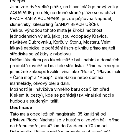
recepci.
Jsou zde dvě velké pláže, na hlavní pláži je nový velký
AQUAPARK pro děti, na druhé straně pláže se nachází
BEACH BAR A AQUAPARK, je zde půjčovna šlapadel,
slunečníky, kitesurfing (SANDY BEACH UŠĆE).
Velkou výhodou tohoto místa je široká možnost
jednodenních výletů, jako jsou vodopády Kravica,
návštěva Dubrovníku, Korčuly, Stonu, Mostaru. Velmi
lákavá nabídka je pořádání fisch-pikniku přímo majiteli
střediska se zážitky z rybolovu.
Dalším lákadlem pro klienti může být i nabídka domácích
produktů rovněž od majitele střediska. Přímo na recepci
je možné zakoupit kvalitní vína jako "Rose", "Plavac mali
- Čača moj" a "Pošip", dále Rakije nebo domácí
marmelády, olivový olej a další.
Možností je i návštěva vinného baru cca 5 km před
Klekem (u cesty), kde se pořádají tzv. vinařské noci s
hudbou a studenými talíři.
Destinace
Tato malá obec leží při magistrále, 35 km jižně od
přístavu Ploće. Nachází se v hustém olivovém háji, přímo
na břehu moře, asi 42 km do Gradacu a 70 km od
Dubrovníku. Přímo v místě je hranolová obranná věž