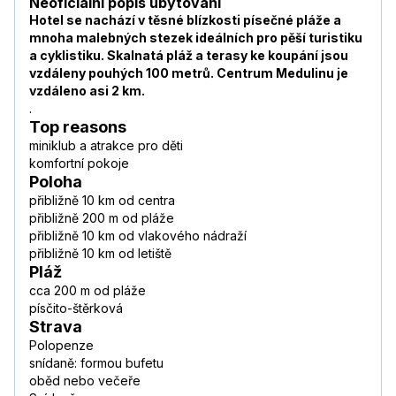
Neoficiální popis ubytování
Hotel se nachází v těsné blízkosti písečné pláže a
mnoha malebných stezek ideálních pro pěší turistiku
a cyklistiku. Skalnatá pláž a terasy ke koupání jsou
vzdáleny pouhých 100 metrů. Centrum Medulinu je
vzdáleno asi 2 km.
.
Top reasons
miniklub a atrakce pro děti
komfortní pokoje
Poloha
přibližně 10 km od centra
přibližně 200 m od pláže
přibližně 10 km od vlakového nádraží
přibližně 10 km od letiště
Pláž
cca 200 m od pláže
písčito-štěrková
Strava
Polopenze
snídaně: formou bufetu
oběd nebo večeře