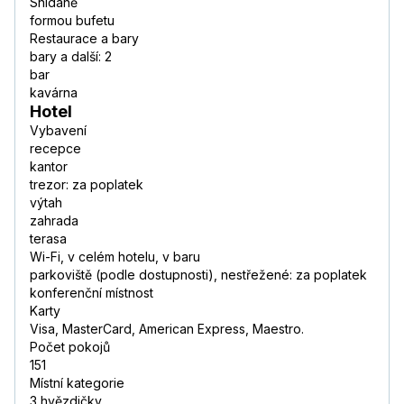
Snídaně
formou bufetu
Restaurace a bary
bary a další: 2
bar
kavárna
Hotel
Vybavení
recepce
kantor
trezor: za poplatek
výtah
zahrada
terasa
Wi-Fi, v celém hotelu, v baru
parkoviště (podle dostupnosti), nestřežené: za poplatek
konferenční místnost
Karty
Visa, MasterCard, American Express, Maestro.
Počet pokojů
151
Místní kategorie
3 hvězdičky