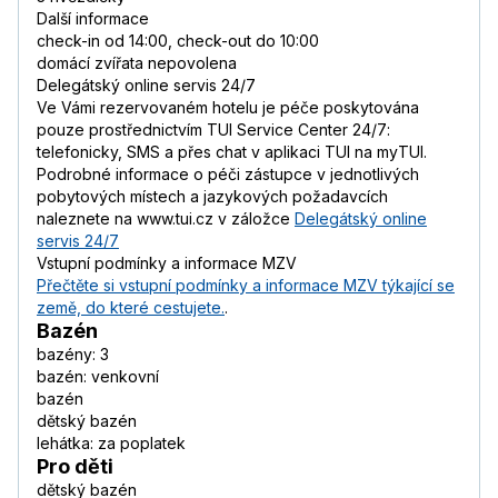
Další informace
check-in od 14:00, check-out do 10:00
domácí zvířata nepovolena
Delegátský online servis 24/7
Ve Vámi rezervovaném hotelu je péče poskytována
pouze prostřednictvím TUI Service Center 24/7:
telefonicky, SMS a přes chat v aplikaci TUI na myTUI.
Podrobné informace o péči zástupce v jednotlivých
pobytových místech a jazykových požadavcích
naleznete na www.tui.cz v záložce
Delegátský online
servis 24/7
Vstupní podmínky a informace MZV
Přečtěte si vstupní podmínky a informace MZV týkající se
země, do které cestujete.
.
Bazén
bazény: 3
bazén: venkovní
bazén
dětský bazén
lehátka: za poplatek
Pro děti
dětský bazén