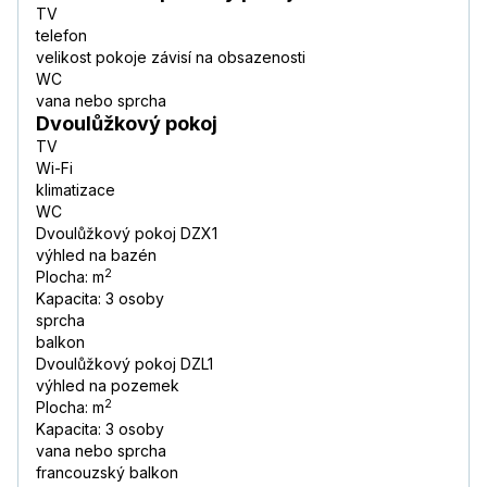
TV
telefon
velikost pokoje závisí na obsazenosti
WC
vana nebo sprcha
Dvoulůžkový pokoj
TV
Wi-Fi
klimatizace
WC
Dvoulůžkový pokoj DZX1
výhled na bazén
2
Plocha: m
Kapacita: 3 osoby
sprcha
balkon
Dvoulůžkový pokoj DZL1
výhled na pozemek
2
Plocha: m
Kapacita: 3 osoby
vana nebo sprcha
francouzský balkon