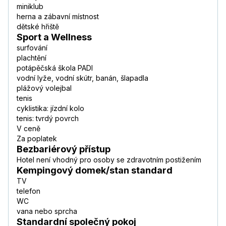
miniklub
herna a zábavní místnost
dětské hřiště
Sport a Wellness
surfování
plachtění
potápěčská škola PADI
vodní lyže, vodní skútr, banán, šlapadla
plážový volejbal
tenis
cyklistika: jízdní kolo
tenis: tvrdý povrch
V ceně
Za poplatek
Bezbariérový přístup
Hotel není vhodný pro osoby se zdravotním postižením
Kempingový domek/stan standard
TV
telefon
WC
vana nebo sprcha
Standardní společný pokoj