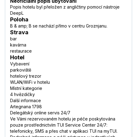
Neoficiální popis ubytování
Popis hotelu byl přeložen z angličtiny pomocí nástroje
DeepL
Poloha
B & amp; B se nachází přímo v centru Groznjanu.
Strava
bar
kavárna
restaurace
Hotel
Vybavení
parkoviště
hotelový trezor
WLAN/WiFi v hotelu
Místní kategorie
4 hvězdičky
Další informace
Artegnana 1798
Delegátský online servis 24/7
Ve Vámi rezervovaném hotelu je péče poskytována
pouze prostřednictvím TUI Service Center 24/7:
telefonicky, SMS a přes chat v aplikaci TUI na myTUI.