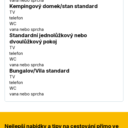
vana nebo sprcha
Kempingový domek/stan standard
TV
telefon
WC
vana nebo sprcha
Standardní jednolůžkový nebo
dvoulůžkový pokoj
TV
telefon
WC
vana nebo sprcha
Bungalov/Vila standard
TV
telefon
WC
vana nebo sprcha
Nejlepší nabídky a tipy na cestování přímo ve