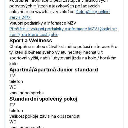
Podrobné informace o péči zástupce v jednotlivých
pobytových místech a jazykových požadavcích
naleznete na www.tui.cz v záložce
Delegátský online
servis 24/7
Vstupní podmínky a informace MZV
Přečtěte si vstupní podmínky a informace MZV týkající se
země, do které cestujete.
.
Sport a Wellness
Chalupáři si mohou užívat krásného počasí na terase. Pro
ty, kteří si během svého výletu nechtějí nechat ujít
sportovní vyžití, nabízí ubytování jízdu na kole / horském
kole.
Apartmá/Apartmá Junior standard
TV
telefon
WC
vana nebo sprcha
Standardní společný pokoj
TV
telefon
velikost pokoje závisí na obsazenosti
WC
vana nebo sprcha