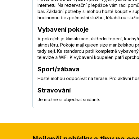
internetu. Na rezervační přepážce vám rádi pomů
bar. Základní potřeby si mohou hosté koupit v supe
hodinovou bezpečnostní službu, lékařskou službu,
Vybavení pokoje
V pokojích je klimatizace, ústřední topení, kuch
atmosféru. Pokoje mají queen size manželskou po
tady sejf. Ke standardu patří kompletně vybavený
televize a WiFi. K vybavení koupelen patří sprch
Sport/zábava
Hosté mohou odpočívat na terase. Pro aktivní hos
Stravování
Je možné si objednat snídaně.
Nejlepší nabídky a tipy na ce