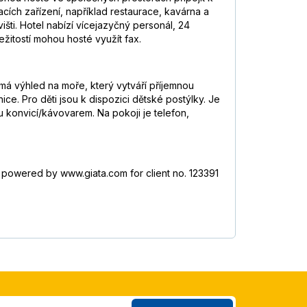
ích zařízení, například restaurace, kavárna a
išti. Hotel nabízí vícejazyčný personál, 24
žitostí mohou hosté využít fax.
má výhled na moře, který vytváří příjemnou
. Pro děti jsou k dispozici dětské postýlky. Je
 konvicí/kávovarem. Na pokoji je telefon,
, powered by www.giata.com for client no. 123391