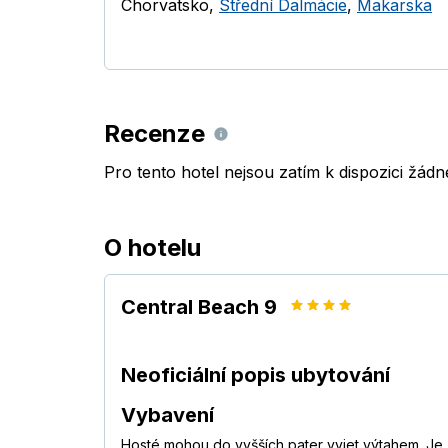
Chorvatsko
,
Střední Dalmácie
,
Makarska
Recenze
Pro tento hotel nejsou zatím k dispozici žád
O hotelu
Central Beach 9
Neoficiální popis ubytování
Vybavení
Hosté mohou do vyšších pater vyjet výtahem. Je 