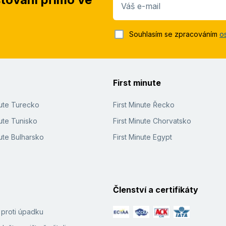
Váš e-mail
Souhlasím se zpracováním
o
First minute
nute Turecko
First Minute Řecko
ute Tunisko
First Minute Chorvatsko
ute Bulharsko
First Minute Egypt
Členství a certifikáty
í proti úpadku