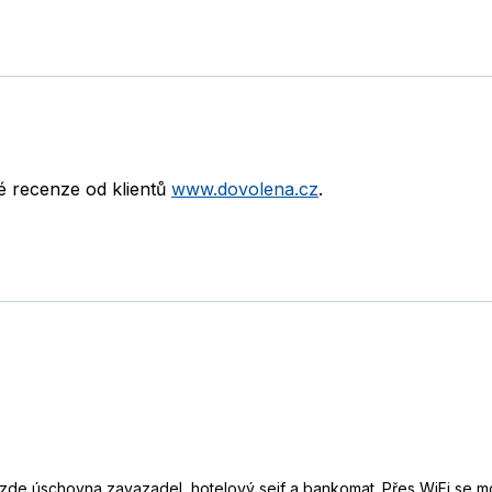
né recenze od klientů
www.dovolena.cz
.
zde úschovna zavazadel, hotelový sejf a bankomat. Přes WiFi se mo