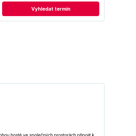
Vyhledat termín
hou hosté ve společných prostorách připojit k