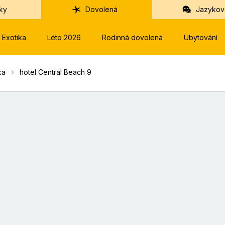
ky
Dovolená
Jazykov
Exotika
Léto 2026
Rodinná dovolená
Ubytování
ka
hotel Central Beach 9