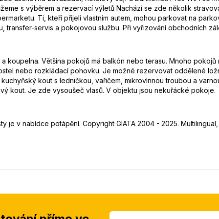
žeme s výběrem a rezervací výletů Nachází se zde několik stravovac
rmarketu. Ti, kteří přijeli vlastním autem, mohou parkovat na parkov
 transfer-servis a pokojovou službu. Při vyřizování obchodních zále
yň a koupelna. Většina pokojů má balkón nebo terasu. Mnoho pokojů 
stel nebo rozkládací pohovku. Je možné rezervovat oddělené ložnice
 kuchyňský kout s ledničkou, vařičem, mikrovlnnou troubou a varnou
ový kout. Je zde vysoušeč vlasů. V objektu jsou nekuřácké pokoje.
ty je v nabídce potápění. Copyright GIATA 2004 - 2025. Multilingual
stování přímo ve