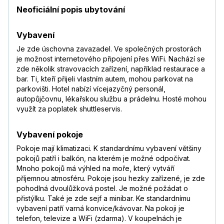
Neoficiální popis ubytování
Vybavení
Je zde úschovna zavazadel. Ve společných prostorách
je možnost internetového připojení přes WiFi. Nachází se
zde několik stravovacích zařízení, například restaurace a
bar. Ti, kteří přijeli vlastním autem, mohou parkovat na
parkovišti. Hotel nabízí vícejazyčný personál,
autopůjčovnu, lékařskou službu a prádelnu. Hosté mohou
využít za poplatek shuttleservis.
Vybavení pokoje
Pokoje mají klimatizaci. K standardnímu vybavení většiny
pokojů patří i balkón, na kterém je možné odpočívat.
Mnoho pokojů má výhled na moře, který vytváří
příjemnou atmosféru. Pokoje jsou hezky zařízené, je zde
pohodlná dvoulůžková postel. Je možné požádat o
přistýlku. Také je zde sejf a minibar. Ke standardnímu
vybavení patří varná konvice/kávovar. Na pokoji je
telefon, televize a WiFi (zdarma). V koupelnách je