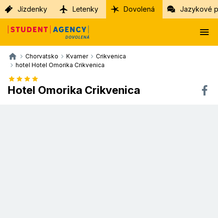
Jízdenky
Letenky
Dovolená
Jazykové p
Chorvatsko
Kvarner
Crikvenica
hotel Hotel Omorika Crikvenica
Hotel Omorika Crikvenica