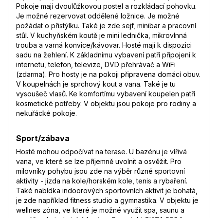
Pokoje mají dvoulůžkovou postel a rozkládací pohovku.
Je možné rezervovat oddělené ložnice. Je možné
požádat o přistýlku. Také je zde sejf, minibar a pracovní
stůl. V kuchyňském koutě je mini lednička, mikrovlnná
trouba a varná konvice/kávovar. Hosté mají k dispozici
sadu na žehlení. K základnímu vybavení patří připojení k
internetu, telefon, televize, DVD přehrávač a WiFi
(zdarma). Pro hosty je na pokoji připravena domácí obuv.
V koupelnách je sprchový kout a vana. Také je tu
vysoušeč vlasů. Ke komfortímu vybavení koupelen patří
kosmetické potřeby. V objektu jsou pokoje pro rodiny a
nekuřácké pokoje.
Sport/zábava
Hosté mohou odpočívat na terase. U bazénu je vířivá
vana, ve které se lze příjemně uvolnit a osvěžit. Pro
milovníky pohybu jsou zde na výběr různé sportovní
aktivity - jízda na kole/horském kole, tenis a rybaření.
Také nabídka indoorových sportovních aktivit je bohatá,
je zde například fitness studio a gymnastika. V objektu je
wellnes zóna, ve které je možné využít spa, saunu a