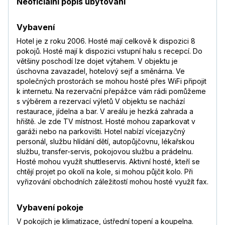
Neoficiální popis ubytování
Vybavení
Hotel je z roku 2006. Hosté mají celkově k dispozici 8
pokojů. Hosté mají k dispozici vstupní halu s recepcí. Do
většiny poschodí lze dojet výtahem. V objektu je
úschovna zavazadel, hotelový sejf a směnárna. Ve
společných prostorách se mohou hosté přes WiFi připojit
k internetu. Na rezervační přepážce vám rádi pomůžeme
s výběrem a rezervací výletů V objektu se nachází
restaurace, jídelna a bar. V areálu je hezká zahrada a
hřiště. Je zde TV místnost. Hosté mohou zaparkovat v
garáži nebo na parkovišti. Hotel nabízí vícejazyčný
personál, službu hlídání dětí, autopůjčovnu, lékařskou
službu, transfer-servis, pokojovou službu a prádelnu.
Hosté mohou využít shuttleservis. Aktivní hosté, kteří se
chtějí projet po okolí na kole, si mohou půjčit kolo. Při
vyřizování obchodních záležitostí mohou hosté využít fax.
Vybavení pokoje
V pokojích je klimatizace, ústřední topení a koupelna.