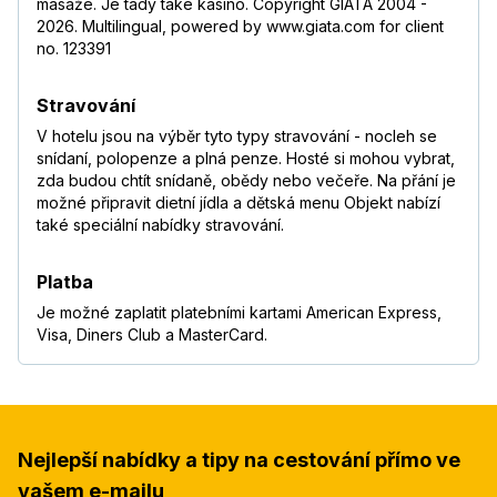
masáže. Je tady také kasino. Copyright GIATA 2004 -
2026. Multilingual, powered by www.giata.com for client
no. 123391
Stravování
V hotelu jsou na výběr tyto typy stravování - nocleh se
snídaní, polopenze a plná penze. Hosté si mohou vybrat,
zda budou chtít snídaně, obědy nebo večeře. Na přání je
možné připravit dietní jídla a dětská menu Objekt nabízí
také speciální nabídky stravování.
Platba
Je možné zaplatit platebními kartami American Express,
Visa, Diners Club a MasterCard.
Nejlepší nabídky a tipy na cestování přímo ve
vašem e-mailu