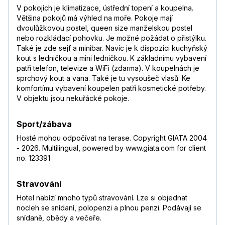
V pokojích je klimatizace, ústřední topení a koupelna.
Většina pokojů má výhled na moře. Pokoje mají
dvoulůžkovou postel, queen size manželskou postel
nebo rozkládací pohovku. Je možné požádat o přistýlku.
Také je zde sejf a minibar. Navíc je k dispozici kuchyňský
kout s ledničkou a mini ledničkou. K základnímu vybavení
patří telefon, televize a WiFi (zdarma). V koupelnách je
sprchový kout a vana. Také je tu vysoušeč vlasů. Ke
komfortímu vybavení koupelen patří kosmetické potřeby.
V objektu jsou nekuřácké pokoje.
Sport/zábava
Hosté mohou odpočívat na terase. Copyright GIATA 2004
- 2026. Multilingual, powered by www.giata.com for client
no. 123391
Stravování
Hotel nabízí mnoho typů stravování. Lze si objednat
nocleh se snídaní, polopenzi a plnou penzi. Podávají se
snídaně, obědy a večeře.