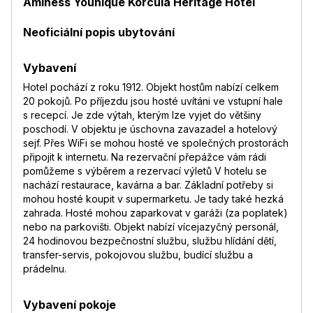
Aminess Younique Korcula Heritage Hotel
Neoficiální popis ubytování
Vybavení
Hotel pochází z roku 1912. Objekt hostům nabízí celkem
20 pokojů. Po příjezdu jsou hosté uvítáni ve vstupní hale
s recepcí. Je zde výtah, kterým lze vyjet do většiny
poschodí. V objektu je úschovna zavazadel a hotelový
sejf. Přes WiFi se mohou hosté ve společných prostorách
připojit k internetu. Na rezervační přepážce vám rádi
pomůžeme s výběrem a rezervací výletů V hotelu se
nachází restaurace, kavárna a bar. Základní potřeby si
mohou hosté koupit v supermarketu. Je tady také hezká
zahrada. Hosté mohou zaparkovat v garáži (za poplatek)
nebo na parkovišti. Objekt nabízí vícejazyčný personál,
24 hodinovou bezpečnostní službu, službu hlídání dětí,
transfer-servis, pokojovou službu, budící službu a
prádelnu.
Vybavení pokoje