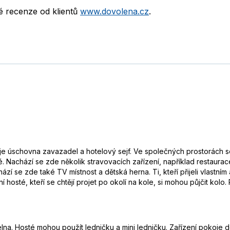
né recenze od klientů
www.dovolena.cz
.
je úschovna zavazadel a hotelový sejf. Ve společných prostorách se 
 Nachází se zde několik stravovacích zařízení, například restaurace,
zí se zde také TV místnost a dětská herna. Ti, kteří přijeli vlastní
hosté, kteří se chtějí projet po okolí na kole, si mohou půjčit kolo
lna. Hosté mohou použít ledničku a mini ledničku. Zařízení pokoje dop