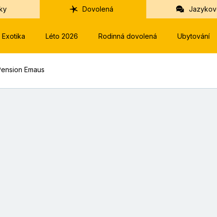
ky
Dovolená
Jazykov
Exotika
Léto 2026
Rodinná dovolená
Ubytování
Pension Emaus