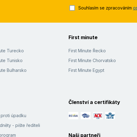
Souhlasím se zpracováním
o
First minute
nute Turecko
First Minute Řecko
ute Tunisko
First Minute Chorvatsko
ute Bulharsko
First Minute Egypt
Členství a certifikáty
í proti úpadku
něty - pište řediteli
Naši partneři
e program