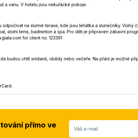
ut a vanu. V hotelu jsou nekuřácké pokoje.
dpočívat na slunné terase, kde jsou lehátka a slunečníky. Volný ča
bal, stolní tenis, badminton a spa. Pro děti je připraven zábavní pro
giata.com for client no. 123391
da budou chtít snídaně, obědy nebo večeře. Na přání je možné připra
rCard.
stování přímo ve
Váš e-mail