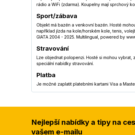
rádio a WiFi (zdarma). Koupelny mají sprchový ko
Sport/zábava
Objekt má bazén a venkovní bazén. Hosté mohou o
například jízda na kole/horském kole, tenis, volej
GIATA 2004 - 2025. Multilingual, powered by www.
Stravování
Lze objednat polopenzi. Hosté si mohou vybrat, z
speciální nabídky stravování.
Platba
Je možné zaplatit platebními kartami Visa a Maste
Nejlepší nabídky a tipy na ce
vašem e-mailu