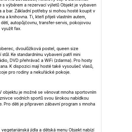
e s výběrem a rezervací výletů Objekt je vybaven
 a bar. Základní potřeby si mohou hosté koupit v
knihovna. Ti, kteří přijeli vlastním autem,
dětí, autopůjčovnu, transfer-servis, pokojovou
využít fax.
 koberec, dvoulůžková postel, queen size
stůl. Ke standardnímu vybavení patří mini
, rádio, DVD přehrávač a WiFi (zdarma). Pro hosty
na. K dispozici mají hosté také vysoušeč vlasů,
koje pro rodiny a nekuřácké pokoje.
 V objektu je možné se věnovat mnoha sportovním
příznivce vodních sportů svou širokou nabídkou
že. Pro děti je připraven zábavní program s mnoha
, vegetariánská jídla a dětská menu Objekt nabízí