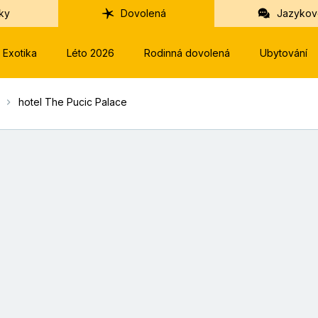
ky
Dovolená
Jazykov
Exotika
Léto 2026
Rodinná dovolená
Ubytování
hotel The Pucic Palace