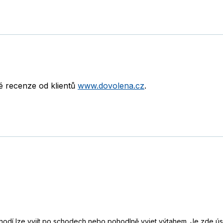
né recenze od klientů
www.dovolena.cz
.
hodí lze vyjít po schodech nebo pohodlně vyjet výtahem. Je zde ú