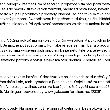
ch připojit k internetu. Na rezervační přepážce vám rádi pomůžem
se zde několik stravovacích zařízení, například restaurace, kavárna
té koupit upomínkové předměty. Nachází se zde také dětská herna a 
jazyčný personál, 24 hodinovou bezpečnostní službu, službu hlídání 
žít shuttleservis. Při vyřizování obchodních záležitostí mohou hosté 
pelna. Většina pokojů má balkón s krásným výhledem. V pokojích je
 Je možné požádat o přistýlku. Také je zde sejf, minibar a pracovní 
K základnímu vybavení patří připojení k internetu, telefon, televize
ezervovat bezbariérové pokoje. V koupelnách je sprchový kout a va
smetické potřeby a výběr z několika typů ručníků. V hotelu jsou po
u a venkovním bazénu. Odpočívat lze na lehátkách se slunečníky.
e/horském kole, tenis, rybaření a jízda na koni. Objekt jistě zaujme 
ápění. V hotelu je wellnes zóna, ve které je možné využít spa a masá
5. Multilingual, powered by www.giata.com for client no. 123391
bo obědy. Na přání je možné připravit dietní jídla, bezlepková jídla