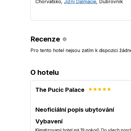
Chorvatsko
,
Jižní Dalmácie
,
Dubrovník
Recenze
Pro tento hotel nejsou zatím k dispozici žád
O hotelu
The Pucic Palace
Neoficiální popis ubytování
Vybavení
Klimatizovaný hotel má 19 pokojů. Do všech posc