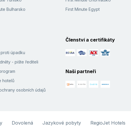
ute Bulharsko
First Minute Egypt
Členství a certifikáty
í proti úpadku
něty - pište řediteli
Naši partneři
e program
 hotelů
ochrany osobních údajů
y
Dovolená
Jazykové pobyty
RegioJet Hotels