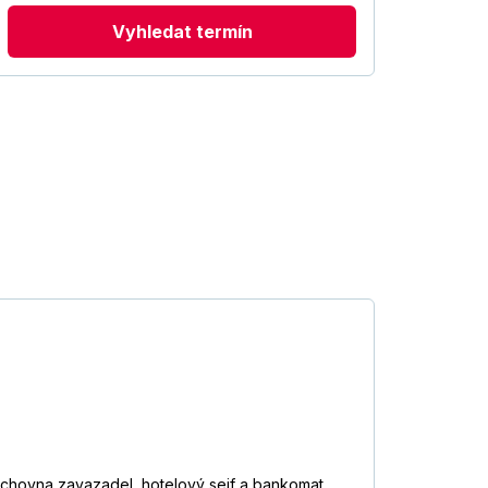
Vyhledat termín
schovna zavazadel, hotelový sejf a bankomat.