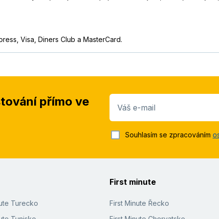
press, Visa, Diners Club a MasterCard.
stování přímo ve
Váš e-mail
Souhlasím se zpracováním
o
First minute
nute Turecko
First Minute Řecko
ute Tunisko
First Minute Chorvatsko