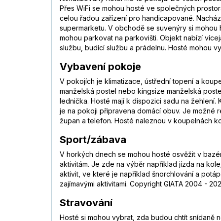
Přes WiFi se mohou hosté ve společných prostorá
celou řadou zařízení pro handicapované. Nachází 
supermarketu. V obchodě se suvenýry si mohou hos
mohou parkovat na parkovišti. Objekt nabízí více
službu, budící službu a prádelnu. Hosté mohou vyu
Vybavení pokoje
V pokojích je klimatizace, ústřední topení a kou
manželská postel nebo kingsize manželská postel.
lednička. Hosté mají k dispozici sadu na žehlení. 
je na pokoji připravena domácí obuv. Je možné r
župan a telefon. Hosté naleznou v koupelnách ko
Sport/zábava
V horkých dnech se mohou hosté osvěžit v bazén
aktivitám. Je zde na výběr například jízda na kol
aktivit, ve které je například šnorchlování a pot
zajímavými aktivitami. Copyright GIATA 2004 - 202
Stravování
Hosté si mohou vybrat, zda budou chtít snídaně ne