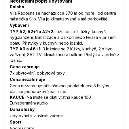
Neoficiální popis ubytování
Poloha
Vila Radosna se nachází cca 370 m od moře i od centra
městečka Šilo. Vila je klimatizovaná a má parkoviště.
Vybavení
TYP A2, A2+1 a A2+2:
ložnice se 2 lůžky, kuchyň,
hyg.zařízení, klimatizace a balkon nebo terasa v přízemí
domu. Přistýlky v kuchyni nebo ložnici.
TYP A6 a A6+1:
3 ložnice se 2 lůžky, kuchyň, 2 x hyg.
zařízení, SAT TV, klimatizace a balkon. Přistýlka v jedné z
ložnic.
Cena zahrnuje
7x ubytování, pobytové taxy.
Cena nezahrnuje
Cena nezahrnuje přihlašovací poplatek cca 5 Eur/os. -
platí se jednorázově na místě.
KAUCE:
Na místě se platí vratná kauce 100
Eur/apartmán/studio.
Další služby
Ubytování s vlastním vařením.
Sport
Vodní sporty.