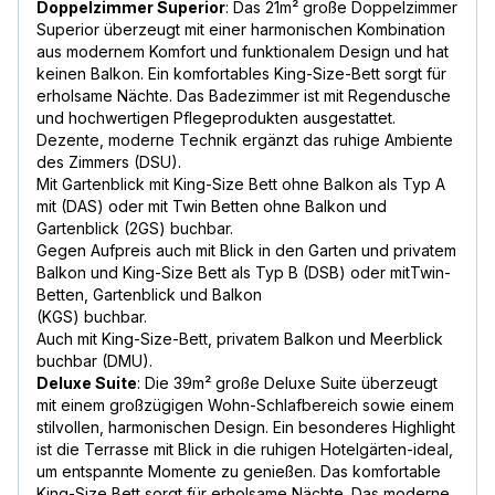
Doppelzimmer Superior
: Das 21m² große Doppelzimmer
Superior überzeugt mit einer harmonischen Kombination
aus modernem Komfort und funktionalem Design und hat
keinen Balkon. Ein komfortables King-Size-Bett sorgt für
erholsame Nächte. Das Badezimmer ist mit Regendusche
und hochwertigen Pflegeprodukten ausgestattet.
Dezente, moderne Technik ergänzt das ruhige Ambiente
des Zimmers (DSU).
Mit Gartenblick mit King-Size Bett ohne Balkon als Typ A
mit (DAS) oder mit Twin Betten ohne Balkon und
Gartenblick (2GS) buchbar.
Gegen Aufpreis auch mit Blick in den Garten und privatem
Balkon und King-Size Bett als Typ B (DSB) oder mitTwin-
Betten, Gartenblick und Balkon
(KGS) buchbar.
Auch mit King-Size-Bett, privatem Balkon und Meerblick
buchbar (DMU).
Deluxe Suite
: Die 39m² große Deluxe Suite überzeugt
mit einem großzügigen Wohn-Schlafbereich sowie einem
stilvollen, harmonischen Design. Ein besonderes Highlight
ist die Terrasse mit Blick in die ruhigen Hotelgärten-ideal,
um entspannte Momente zu genießen. Das komfortable
King-Size Bett sorgt für erholsame Nächte. Das moderne