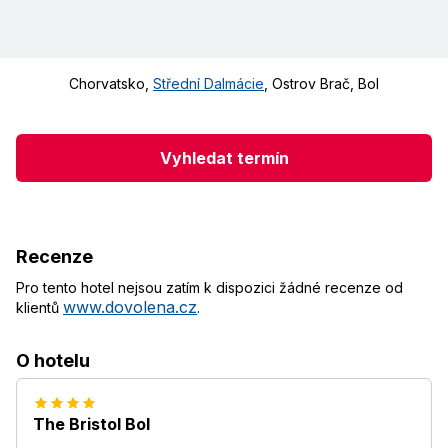
Chorvatsko
,
Střední Dalmácie
,
Ostrov Brač
,
Bol
Vyhledat termín
Recenze
Pro tento hotel nejsou zatím k dispozici žádné recenze od
www.dovolena.cz
klientů
.
O hotelu
The Bristol Bol