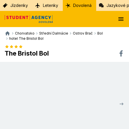
Jízdenky
Letenky
Dovolená
Jazykové p
Chorvatsko
Střední Dalmácie
Ostrov Brač
Bol
hotel The Bristol Bol
The Bristol Bol