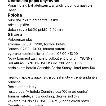
Neoficiální popis ubytování
Popis hotelu byl přeložen z angličtiny pomocí nástroje
DeepL
Poloha
přibližně 250 m od centra Bašky
přímo u pláže
doba jízdy z letiště přibližně 40 min.
Strava
Polopenze plus
snídaně: 07:00 - 13:00, formou bufetu
Brunch: 07:00 - 13:00, formou bufetu
vybrané nealkoholické nápoje: 07:00 - 13:00
Nový koncept zahrnuje prodloužený brunch ("SUNNY
BREAKFAST AND BRUNCH") od 7:00 do 13:00 v
nedalekém hotelu Corinthia Baska Sunny Hotel (cca 100
m)
nealko nápoje z automatu jsou zahrnuty v ceně snídaně a
brunche
Restaurace a bary
restaurace "v hotelu Corinthia cca 100 m od centra":
formou bufetu, show cooking, dětské židličky
kavárna "SUNNY LOUNGE BAR" (v nedalekém hotelu
Corinthia): za poplatek