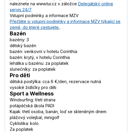
naleznete na www.tui.cz v záložce
Delegátský online
servis 24/7
Vstupní podmínky a informace MZV
Přečtěte si vstupní podmínky a informace MZV týkající se
země, do které cestujete.
.
Bazén
bazény: 3
dětský bazén
bazén: venkovní v hotelu Corinthia
bazén: krytý, v hotelu Corinthia
lehátka u bazénu: za poplatek
slunečníky: za poplatek
Pro děti
dětská postýlka: cca 6 €/den, rezervace nutná
vysoké židličky pro děti
Sport a Wellness
Windsurfing: třetí strana
potápěčská škola PADI
Kajak: třetí osoba, banán, loď se skleněným dnem
plážový volejbal, minigolf
Cyklistika: kolo
Za poplatek