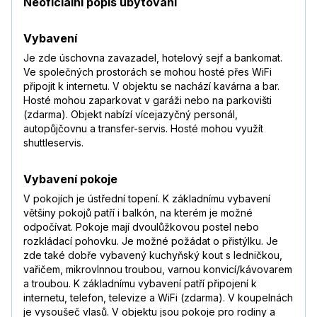
Neoficiální popis ubytování
Vybavení
Je zde úschovna zavazadel, hotelový sejf a bankomat.
Ve společných prostorách se mohou hosté přes WiFi
připojit k internetu. V objektu se nachází kavárna a bar.
Hosté mohou zaparkovat v garáži nebo na parkovišti
(zdarma). Objekt nabízí vícejazyčný personál,
autopůjčovnu a transfer-servis. Hosté mohou využít
shuttleservis.
Vybavení pokoje
V pokojích je ústřední topení. K základnímu vybavení
většiny pokojů patří i balkón, na kterém je možné
odpočívat. Pokoje mají dvoulůžkovou postel nebo
rozkládací pohovku. Je možné požádat o přistýlku. Je
zde také dobře vybavený kuchyňský kout s ledničkou,
vařičem, mikrovlnnou troubou, varnou konvicí/kávovarem
a troubou. K základnímu vybavení patří připojení k
internetu, telefon, televize a WiFi (zdarma). V koupelnách
je vysoušeč vlasů. V objektu jsou pokoje pro rodiny a