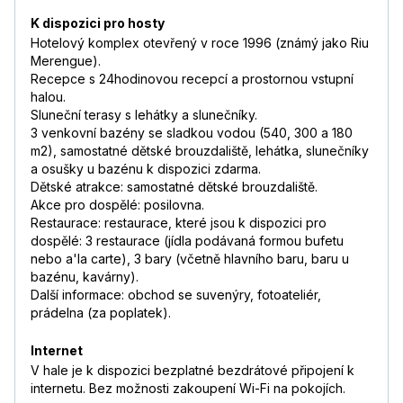
K dispozici pro hosty
Hotelový komplex otevřený v roce 1996 (známý jako Riu
Merengue).
Recepce s 24hodinovou recepcí a prostornou vstupní
halou.
Sluneční terasy s lehátky a slunečníky.
3 venkovní bazény se sladkou vodou (540, 300 a 180
m2), samostatné dětské brouzdaliště, lehátka, slunečníky
a osušky u bazénu k dispozici zdarma.
Dětské atrakce: samostatné dětské brouzdaliště.
Akce pro dospělé: posilovna.
Restaurace: restaurace, které jsou k dispozici pro
dospělé: 3 restaurace (jídla podávaná formou bufetu
nebo a'la carte), 3 bary (včetně hlavního baru, baru u
bazénu, kavárny).
Další informace: obchod se suvenýry, fotoateliér,
prádelna (za poplatek).
Internet
V hale je k dispozici bezplatné bezdrátové připojení k
internetu. Bez možnosti zakoupení Wi-Fi na pokojích.