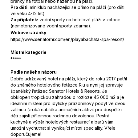
branky na fotbal nebo házenou na pláži.
Pro děti:
miniklub nacházející se přímo na pláži (pro děti
ve věku 4-12 let).
Za příplatek:
vodní sporty na hotelové pláži v zátoce
(nemotorizované vodní sporty zdarma).
Webové stránky
https://www.senatorhr.com/en/playabachata-spa-resort/
Místní kategorie
*****
Podle našeho názoru
Dobře udržovaný hotel na pláži, který do roku 2017 patřil
do známého hotelového řetězce Riu a nyní jej spravuje
španělský řetězec Senator Hotels & Resorts. Je
obklopen tropickou zahradou o rozloze 45 000 m2 a je
ideálním místem pro idylický prázdninový pobyt ve dvou,
zatímco široká nabídka animačních aktivit pro dospělé i
děti zajistí příjemnou rodinnou dovolenou. Pestrá
kuchyně a výběr hotelových restaurací a barů vám
umožní vychutnat si vynikající místní speciality. Vřele
doporučujeme!