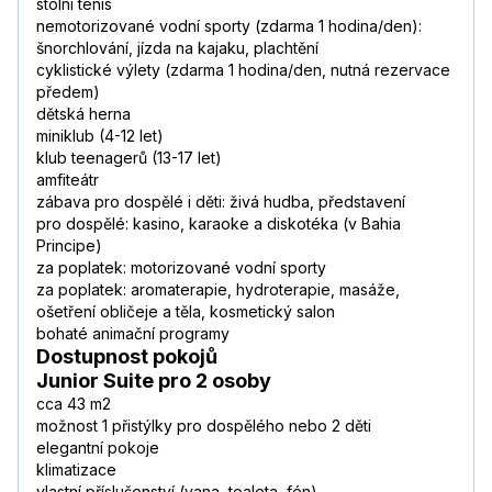
stolní tenis
nemotorizované vodní sporty (zdarma 1 hodina/den):
šnorchlování, jízda na kajaku, plachtění
cyklistické výlety (zdarma 1 hodina/den, nutná rezervace
předem)
dětská herna
miniklub (4-12 let)
klub teenagerů (13-17 let)
amfiteátr
zábava pro dospělé i děti: živá hudba, představení
pro dospělé: kasino, karaoke a diskotéka (v Bahia
Principe)
za poplatek: motorizované vodní sporty
za poplatek: aromaterapie, hydroterapie, masáže,
ošetření obličeje a těla, kosmetický salon
bohaté animační programy
Dostupnost pokojů
Junior Suite pro 2 osoby
cca 43 m2
možnost 1 přistýlky pro dospělého nebo 2 děti
elegantní pokoje
klimatizace
vlastní příslušenství (vana, toaleta, fén)