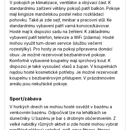
V pokojích je klimatizace, ventilátor a obývací část. K
standardnímu zařízení většiny pokojů patří balkón. Pokoje
mají kingsize manželskou postel nebo rozkládací
pohovku. Také je zde sejf, minibar a pracovní stůl. Ke
standardnímu vybavení patří varná konvice/kávovar.
Hosté mají k dispozici sadu na žehlení. K základnímu
vybavení patří telefon, televize a WiFi (zdarma). Hosté
mohou využít turn-down service (službu večerní
rozestýlky). Pro hosty je na pokoji připravena domácí
obuv. Je možné rezervovat bezbariérové pokoje.
Komfortně vybavené koupelny mají sprchový kout. K
dispozici je také vysoušeč vlasů a župan. V koupelnách
najdou hosté kosmetické potřeby. Je možné rezervovat
koupelnu s bezbariérovým přístupem. V prázdninovém
areálu jsou nekuřácké pokoje.
Sport/zábava
V horkých dnech se mohou hosté osvěžit v bazénu a
venkovním bazénu. Odpočívat lze na lehátkách se
slunečníky. U bazénu je bar s drobným občerstvením. Z
velké nabídky různých aktivit si zde hosté mohou vybrat
například plážový volejbal, golf, aqua fitness, fitness