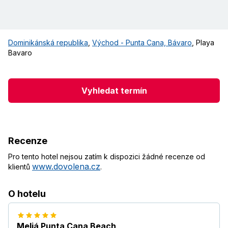
Dominikánská republika
,
Východ - Punta Cana, Bávaro
,
Playa
Bavaro
Vyhledat termín
Recenze
Pro tento hotel nejsou zatím k dispozici žádné recenze od
www.dovolena.cz
klientů
.
O hotelu
Meliá Punta Cana Beach