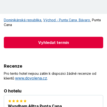
Dominikánská republika
,
Východ - Punta Cana, Bávaro
,
Punta
Cana
Vyhledat termín
Recenze
Pro tento hotel nejsou zatím k dispozici žádné recenze od
www.dovolena.cz
klientů
.
O hotelu
Wyndham Alltra Punta Cana