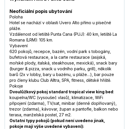
Neoficiální popis ubytování
Poloha
Hotel se nachází v oblasti Uvero Alto přímo u písečné
pláže.
Vzdálenost od letiště Punta Cana (PUJ): 40 km, letiště La
Romana (LRM): 105 km.
Vybavení
620 pokojů, recepce, bazén, vodní park s tobogány,
bufetová restaurace, a la carte restaurace (asijská,
mořské plody, italská, steakhouse, mexická), snack bary
(burger & pizza, snack u vodního parku, grill), několik
barů (2x v lobby, bary u bazénu, u pláže…), bar pouze
pro členy klubu Club Alltra, SPA, fitness, dětské hřiště.
Pokoje
Dvoulůžkový pokoj standard tropical view king bed
:
koupelna/WC (vysoušeč vlasů), klimatizace, WiFi
připojení (zdarma), TV/sat, minibar (denně doplňovaný),
trezor (zdarma), kávovar, župan a pantofle, balkon nebo
terasa, manželská postel, 27 m2.
Ostatní typy pokojů (pokud není uvedeno jinak,
pokoje mají výše uvedené vybavení):