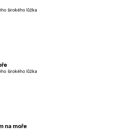
ého širokého lůžka
oře
ého širokého lůžka
em na moře