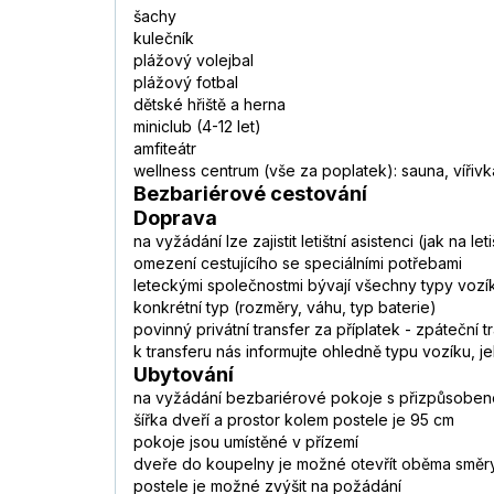
šachy
kulečník
plážový volejbal
plážový fotbal
dětské hřiště a herna
miniclub (4-12 let)
amfiteátr
wellness centrum (vše za poplatek): sauna, víři
Bezbariérové cestování
Doprava
na vyžádání lze zajistit letištní asistenci (jak na
omezení cestujícího se speciálními potřebami
leteckými společnostmi bývají všechny typy vozík
konkrétní typ (rozměry, váhu, typ baterie)
povinný privátní transfer za příplatek - zpáteční 
k transferu nás informujte ohledně typu vozíku,
Ubytování
na vyžádání bezbariérové pokoje s přizpůsobeno
šířka dveří a prostor kolem postele je 95 cm
pokoje jsou umístěné v přízemí
dveře do koupelny je možné otevřít oběma směr
postele je možné zvýšit na požádání