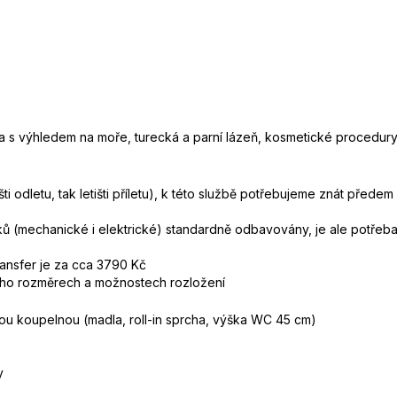
vka s výhledem na moře, turecká a parní lázeň, kosmetické procedur
 letišti odletu, tak letišti příletu), k této službě potřebujeme znát 
ů (mechanické i elektrické) standardně odbavovány, je ale potřeba
transfer je za cca 3790 Kč
 jeho rozměrech a možnostech rozložení
u koupelnou (madla, roll-in sprcha, výška WC 45 cm)
y