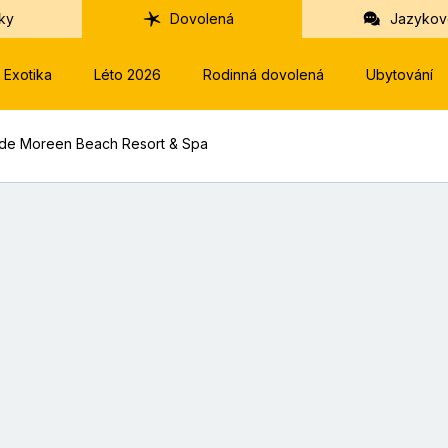
ky
Dovolená
Jazykov
Exotika
Léto 2026
Rodinná dovolená
Ubytování
rde Moreen Beach Resort & Spa