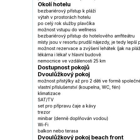
Okolí hotelu
bezbariérový přístup k pláži
výtah v prostorách hotelu
po celý rok služby plavčíka
možnost vstupu do wellness
bezbariérový přístup do hotelového amfiteátru
místy jsou v resortu prudší nájezdy, je tedy lepší
možnost rezervace a zvýšení lehátek (jak na pláž
lékárna i lékař v hlavní budově
nemocnice ve vzdálenosti 25 km
Dostupnost pokojů
Dvoulůžkový pokoj
možnost přistýlky až pro 2 děti ve formě společn
vlastní příslušenství (koupelna, WC, fén)
klimatizace
SAT/TV
set pro přípravu čaje a kávy
trezor
minibar (denně doplňován vodou)
Wi-Fi
balkon nebo terasa
Dvoulůžkový pokoj beach front