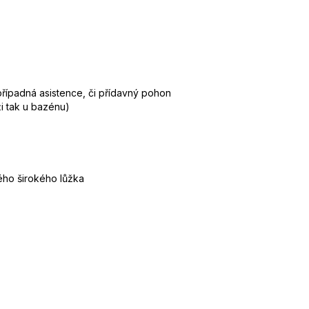
 případná asistence, či přídavný pohon
i tak u bazénu)
ého širokého lůžka