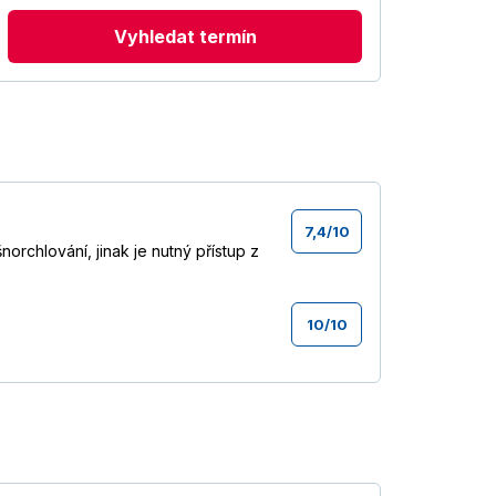
Vyhledat termín
7,4
/
10
orchlování, jinak je nutný přístup z
10
/
10