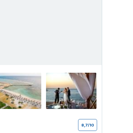
+29
8,7
/
10