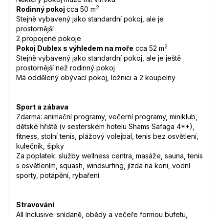
2
Rodinný pokoj
cca 50 m
Stejně vybavený jako standardní pokoj, ale je
prostornější
2 propojené pokoje
2
Pokoj Dublex s výhledem na moře
cca 52 m
Stejně vybavený jako standardní pokoj, ale je ještě
prostornější než rodinný pokoj
Má oddělený obývací pokoj, ložnici a 2 koupelny
Sport a zábava
Zdarma: animační programy, večerní programy, miniklub,
dětské hřiště (v sesterském hotelu Shams Safaga 4*+),
fitness, stolní tenis, plážový volejbal, tenis bez osvětlení,
kulečník, šipky
Za poplatek: služby wellness centra, masáže, sauna, tenis
s osvětlením, squash, windsurﬁng, jízda na koni, vodní
sporty, potápění, rybaření
Stravování
All Inclusive: snídaně, obědy a večeře formou bufetu,