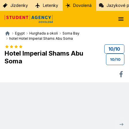
Jízdenky
Letenky
Dovolená
Jazykové p
Egypt
Hurghada a okolí
Soma Bay
hotel Hotel Imperial Shams Abu Soma
10
/
10
Hotel Imperial Shams Abu
10
/
10
Soma