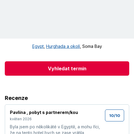
Egypt
,
Hurghada a okolí
,
Soma Bay
Vyhledat termín
Recenze
Pavlína
,
pobyt s partnerem/kou
10
/
10
květen 2026
Byla jsem po několikáté v Egyptě, a mohu říci,
že na tento hotel bych se zase vrátila,