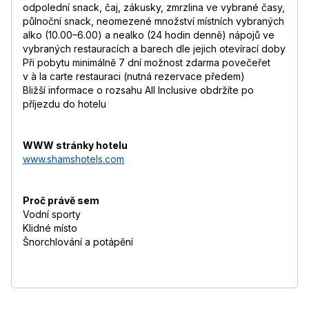
odpolední snack, čaj, zákusky, zmrzlina ve vybrané časy,
půlnoční snack, neomezené množství místních vybraných
alko (10.00–6.00) a nealko (24 hodin denně) nápojů ve
vybraných restauracích a barech dle jejich otevírací doby
Při pobytu minimálně 7 dní možnost zdarma povečeřet
v à la carte restauraci (nutná rezervace předem)
Bližší informace o rozsahu All Inclusive obdržíte po
příjezdu do hotelu
WWW stránky hotelu
www.shamshotels.com
Proč právě sem
Vodní sporty
Klidné místo
Šnorchlování a potápění