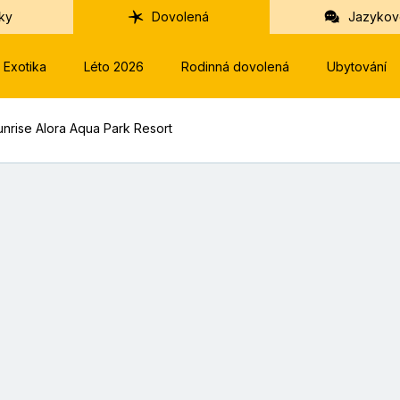
ky
Dovolená
Jazykov
Exotika
Léto 2026
Rodinná dovolená
Ubytování
unrise Alora Aqua Park Resort