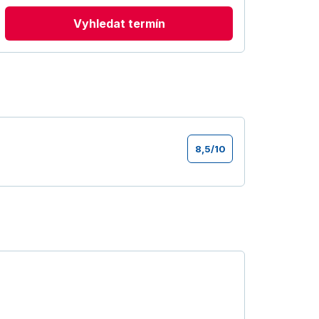
Vyhledat termín
8,5
/
10