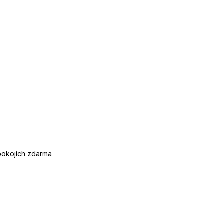
 pokojích zdarma
2