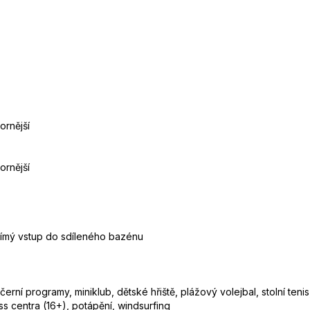
ornější
ornější
římý vstup do sdíleného bazénu
ní programy, miniklub, dětské hřiště, plážový volejbal, stolní tenis, 
s centra (16+), potápění, windsurfing