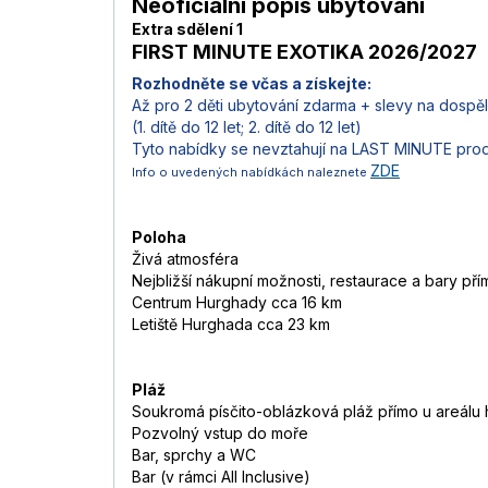
Neoficiální popis ubytování
Extra sdělení 1
FIRST MINUTE EXOTIKA 2026/2027
Rozhodněte se včas a získejte:
Až pro 2 děti ubytování zdarma + slevy na dospě
(1. dítě do 12 let; 2. dítě do 12 let)
Tyto nabídky se nevztahují na LAST MINUTE pro
ZDE
Info o uvedených nabídkách naleznete
Poloha
Živá atmosféra
Nejbližší nákupní možnosti, restaurace a bary pří
Centrum Hurghady cca 16 km
Letiště Hurghada cca 23 km
Pláž
Soukromá písčito-oblázková pláž přímo u areálu 
Pozvolný vstup do moře
Bar, sprchy a WC
Bar (v rámci All Inclusive)