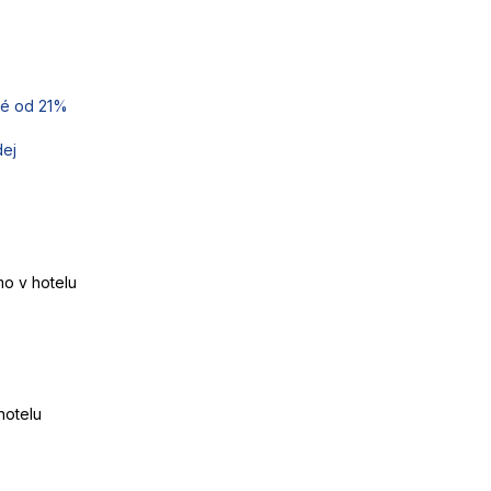
lé od 21%
dej
mo v hotelu
hotelu