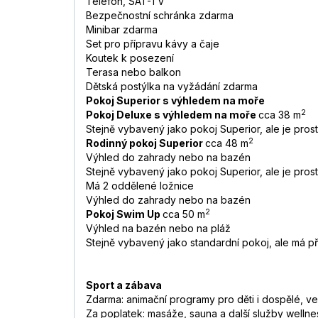
Telefon, SAT-TV
Bezpečnostní schránka zdarma
Minibar zdarma
Set pro přípravu kávy a čaje
Koutek k posezení
Terasa nebo balkon
Dětská postýlka na vyžádání zdarma
Pokoj Superior s výhledem na moře
2
Pokoj Deluxe s výhledem na moře
cca 38 m
Stejně vybavený jako pokoj Superior, ale je prost
2
Rodinný pokoj Superior
cca 48 m
Výhled do zahrady nebo na bazén
Stejně vybavený jako pokoj Superior, ale je prost
Má 2 oddělené ložnice
Výhled do zahrady nebo na bazén
2
Pokoj Swim Up
cca 50 m
Výhled na bazén nebo na pláž
Stejně vybavený jako standardní pokoj, ale má p
Sport a zábava
Zdarma: animační programy pro děti i dospělé, večer
Za poplatek: masáže, sauna a další služby wellnes