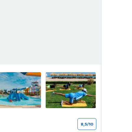
+25
8,5
/
10