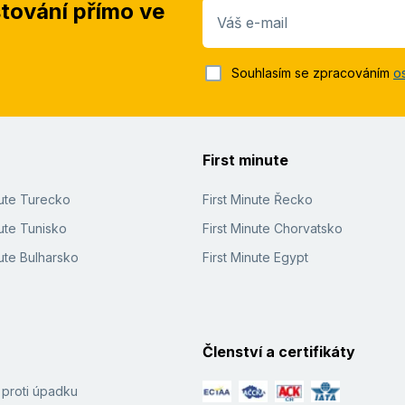
stování přímo ve
Váš e-mail
Souhlasím se zpracováním
o
First minute
nute Turecko
First Minute Řecko
ute Tunisko
First Minute Chorvatsko
ute Bulharsko
First Minute Egypt
Členství a certifikáty
í proti úpadku