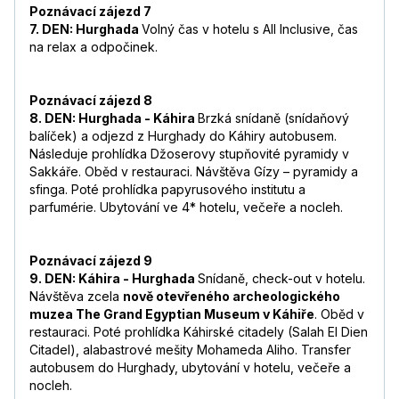
Poznávací zájezd 7
7. DEN: Hurghada
Volný čas v hotelu s All Inclusive, čas
na relax a odpočinek.
Poznávací zájezd 8
8. DEN: Hurghada - Káhira
Brzká snídaně (snídaňový
balíček) a odjezd z Hurghady do Káhiry autobusem.
Následuje prohlídka Džoserovy stupňovité pyramidy v
Sakkáře. Oběd v restauraci. Návštěva Gízy – pyramidy a
sfinga. Poté prohlídka papyrusového institutu a
parfumérie. Ubytování ve 4* hotelu, večeře a nocleh.
Poznávací zájezd 9
9. DEN: Káhira - Hurghada
Snídaně, check-out v hotelu.
Návštěva zcela
nově otevřeného archeologického
muzea The Grand Egyptian Museum v Káhiře
. Oběd v
restauraci. Poté prohlídka Káhirské citadely (Salah El Dien
Citadel), alabastrové mešity Mohameda Aliho. Transfer
autobusem do Hurghady, ubytování v hotelu, večeře a
nocleh.