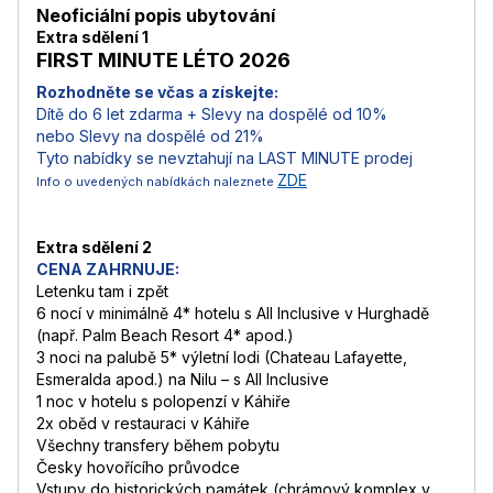
Neoficiální popis ubytování
Extra sdělení 1
FIRST MINUTE LÉTO 2026
Rozhodněte se včas a získejte:
Dítě do 6 let zdarma + Slevy na dospělé od 10%
nebo Slevy na dospělé od 21%
Tyto nabídky se nevztahují na LAST MINUTE prodej
ZDE
Info o uvedených nabídkách naleznete
Extra sdělení 2
CENA ZAHRNUJE:
Letenku tam i zpět
6 nocí v minimálně 4* hotelu s All Inclusive v Hurghadě
(např. Palm Beach Resort 4* apod.)
3 noci na palubě 5* výletní lodi (Chateau Lafayette,
Esmeralda apod.) na Nilu – s All Inclusive
1 noc v hotelu s polopenzí v Káhiře
2x oběd v restauraci v Káhiře
Všechny transfery během pobytu
Česky hovořícího průvodce
Vstupy do historických památek (chrámový komplex v