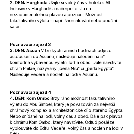
2. DEN:
Hurghada
Užijte si volný čas v hotelu s All
Inclusive v Hurghadě a načerpejte sílu na
nezapomenutelnou plavbu a poznání. Možnost
fakultativního výletu – např. šnorchlování nebo pouštní
safari.
Poznávací zájezd 3
3. DEN: Asuán
V brzkých ranních hodinách odjezd
autobusem do Asuánu, následuje nalodění na 5*
komfortně vybavenou výletní loď a oběd. Dále navštívíte
chrám Philae, nazývaný „perla Nilu“ či „perla Egypta“.
Následuje večeře a nocleh na lodi v Asuánu.
Poznávací zájezd 4
4. DEN: Kom Ombo
Brzy ráno možnost fakultativního
výletu do Abu Simbel, který je považován za největší
chrámový komplex a architektonické dílo starého Egypta.
Nebo snídaně na lodi, volný čas a oběd. Dále pak plavba
k chrámu Kom Ombo, který navštívíte. Odtud posléze
vyplouváte do Edfu. Večeře, volný čas a nocleh na lodi v