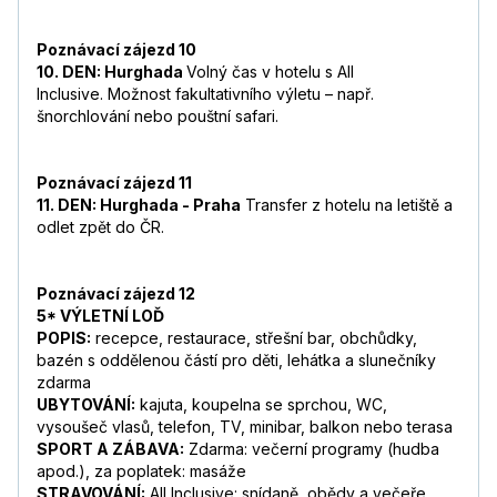
Poznávací zájezd 10
10. DEN: Hurghada
Volný čas v hotelu s All
Inclusive. Možnost fakultativního výletu – např.
šnorchlování nebo pouštní safari.
Poznávací zájezd 11
11. DEN: Hurghada - Praha
Transfer z hotelu na letiště a
odlet zpět do ČR.
Poznávací zájezd 12
5* VÝLETNÍ LOĎ
POPIS:
recepce, restaurace, střešní bar, obchůdky,
bazén s oddělenou částí pro děti, lehátka a slunečníky
zdarma
UBYTOVÁNÍ:
kajuta, koupelna se sprchou, WC,
vysoušeč vlasů, telefon, TV, minibar, balkon nebo terasa
SPORT A ZÁBAVA:
Zdarma: večerní programy (hudba
apod.), za poplatek: masáže
STRAVOVÁNÍ:
All Inclusive: snídaně, obědy a večeře