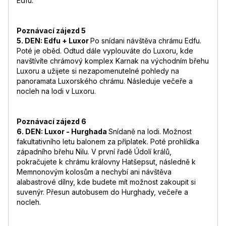
Edfu.
Poznávací zájezd 5
5. DEN: Edfu + Luxor
Po snídani návštěva chrámu Edfu.
Poté je oběd. Odtud dále vyplouváte do Luxoru, kde
navštívíte chrámový komplex Karnak na východním břehu
Luxoru a užijete si nezapomenutelné pohledy na
panoramata Luxorského chrámu. Následuje večeře a
nocleh na lodi v Luxoru.
Poznávací zájezd 6
6. DEN: Luxor - Hurghada
Snídaně na lodi. Možnost
fakultativního letu balonem za příplatek. Poté prohlídka
západního břehu Nilu. V první řadě Údolí králů,
pokračujete k chrámu královny Hatšepsut, následně k
Memnonovým kolosům a nechybí ani návštěva
alabastrové dílny, kde budete mít možnost zakoupit si
suvenýr. Přesun autobusem do Hurghady, večeře a
nocleh.