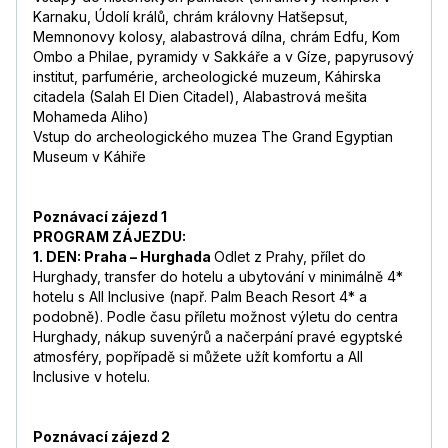
Karnaku, Údolí králů, chrám královny Hatšepsut,
Memnonovy kolosy, alabastrová dílna, chrám Edfu, Kom
Ombo a Philae, pyramidy v Sakkáře a v Gíze, papyrusový
institut, parfumérie,
archeologické muzeum, Káhirska
citadela (Salah El Dien Citadel), Alabastrová mešita
Mohameda Aliho)
Vstup do archeologického muzea The Grand Egyptian
Museum v Káhiře
Poznávací zájezd 1
PROGRAM ZÁJEZDU:
1. DEN: Praha – Hurghada
Odlet z Prahy, přílet do
Hurghady, transfer do hotelu a ubytování v minimálně 4*
hotelu s All Inclusive (např. Palm Beach Resort 4* a
podobně). Podle času příletu možnost výletu do centra
Hurghady, nákup suvenýrů a načerpání pravé egyptské
atmosféry, popřípadě si můžete užít komfortu a All
Inclusive v hotelu.
Poznávací zájezd 2