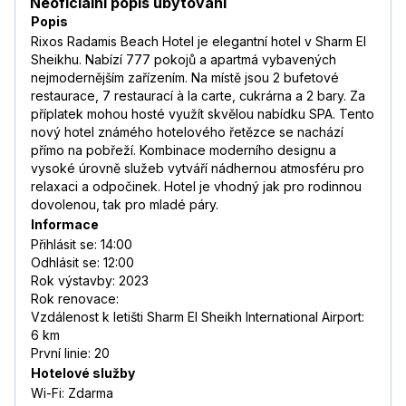
Neoficiální popis ubytování
Popis
Rixos Radamis Beach Hotel je elegantní hotel v Sharm El
Sheikhu. Nabízí 777 pokojů a apartmá vybavených
nejmodernějším zařízením. Na místě jsou 2 bufetové
restaurace, 7 restaurací à la carte, cukrárna a 2 bary. Za
příplatek mohou hosté využít skvělou nabídku SPA. Tento
nový hotel známého hotelového řetězce se nachází
přímo na pobřeží. Kombinace moderního designu a
vysoké úrovně služeb vytváří nádhernou atmosféru pro
relaxaci a odpočinek. Hotel je vhodný jak pro rodinnou
dovolenou, tak pro mladé páry.
Informace
Přihlásit se: 14:00
Odhlásit se: 12:00
Rok výstavby: 2023
Rok renovace:
Vzdálenost k letišti Sharm El Sheikh International Airport:
6 km
První linie: 20
Hotelové služby
Wi-Fi: Zdarma