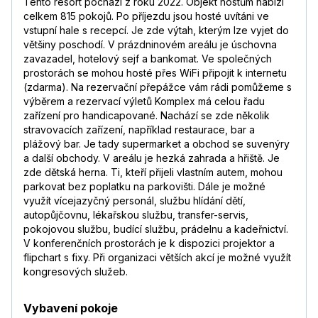
Tento resort pochází z roku 2022. Objekt hostům nabízí
celkem 815 pokojů. Po příjezdu jsou hosté uvítáni ve
vstupní hale s recepcí. Je zde výtah, kterým lze vyjet do
většiny poschodí. V prázdninovém areálu je úschovna
zavazadel, hotelový sejf a bankomat. Ve společných
prostorách se mohou hosté přes WiFi připojit k internetu
(zdarma). Na rezervační přepážce vám rádi pomůžeme s
výběrem a rezervací výletů Komplex má celou řadu
zařízení pro handicapované. Nachází se zde několik
stravovacích zařízení, například restaurace, bar a
plážový bar. Je tady supermarket a obchod se suvenýry
a další obchody. V areálu je hezká zahrada a hřiště. Je
zde dětská herna. Ti, kteří přijeli vlastním autem, mohou
parkovat bez poplatku na parkovišti. Dále je možné
využít vícejazyčný personál, službu hlídání dětí,
autopůjčovnu, lékařskou službu, transfer-servis,
pokojovou službu, budící službu, prádelnu a kadeřnictví.
V konferenčních prostorách je k dispozici projektor a
flipchart s fixy. Při organizaci větších akcí je možné využít
kongresových služeb.
Vybavení pokoje