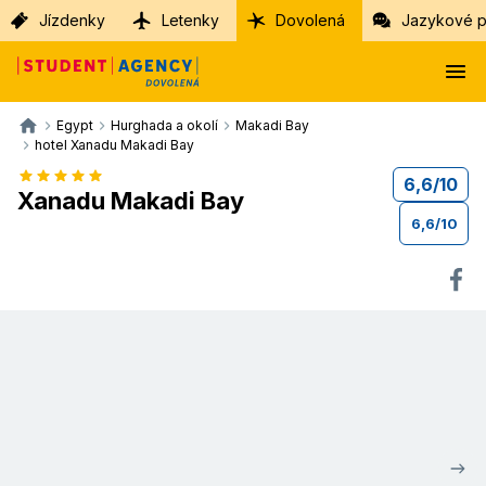
Jízdenky
Letenky
Dovolená
Jazykové p
Egypt
Hurghada a okolí
Makadi Bay
hotel Xanadu Makadi Bay
6,6
/
10
Xanadu Makadi Bay
6,6
/
10