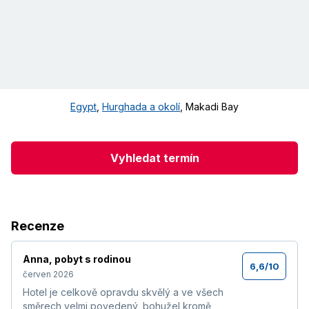
Egypt
,
Hurghada a okolí
,
Makadi Bay
Vyhledat termín
Recenze
Anna
,
pobyt s rodinou
6,6
/
10
červen 2026
Hotel je celkově opravdu skvělý a ve všech
směrech velmi povedený, bohužel kromě