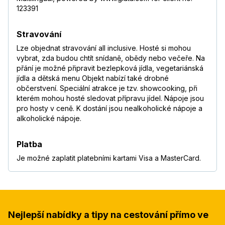
123391
Stravování
Lze objednat stravování all inclusive. Hosté si mohou
vybrat, zda budou chtít snídaně, obědy nebo večeře. Na
přání je možné připravit bezlepková jídla, vegetariánská
jídla a dětská menu Objekt nabízí také drobné
občerstvení. Speciální atrakce je tzv. showcooking, při
kterém mohou hosté sledovat přípravu jídel. Nápoje jsou
pro hosty v ceně. K dostání jsou nealkoholické nápoje a
alkoholické nápoje.
Platba
Je možné zaplatit platebními kartami Visa a MasterCard.
Nejlepší nabídky a tipy na cestování přímo ve