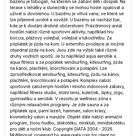
bazénu je tobogán, na kterém se zabaví děti i dospělí. Na
terase s lehátky a slunečníky se mohou hosté opalovat a
užívat si dovolenou. U bazénu je vířivá vana, ve které se
lze příjemně uvolnit a osvěžit. U bazénu se nachází bar,
kde je k dostání drobné občerstvení. Prázdninový areál
hostům nabízí různé sportovní aktivity, například hru
boccia, plážový volejbal, volejbal a lukostřelbu. Za
poplatek je jízda na koni. U externího prodejce je možné
objednat jízda na koni. Jsou zde na výběr také různé
druhy vodních sportů. Je tu například aqua aerobik a
aqua fitness a za poplatek windsurfing, kitesurfing, jízda
na kánoi, plachtění, šnorchlování a potápění. Lze
zprostředkovat windsurfing, kitesurfing, jízdu na kánoi,
plachtění, šnorchlování a potápění. Komplex nabízí
sportovně založeným hostům i mnoho indoorové zábavy,
například fitness studio, stolní tenis, kulečník, šipky, jógu,
gymnastiku a aerobik. V resortu je wellness zóna s
různými relaxačními programy. Je zde sauna a za
příplatek spa, parní lázeň, hammam, salon krásy,
kosmetický salon a masáže. Objekt dále nabízí animační
program, živou hudbu, diskotéku, miniklub, minidiskotéku
pro děti a noční klub. Copyright GIATA 2004 - 2026.
Multilingual, powered by www.giata.com for client no.