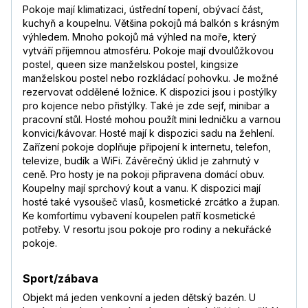
Pokoje mají klimatizaci, ústřední topení, obývací část,
kuchyň a koupelnu. Většina pokojů má balkón s krásným
výhledem. Mnoho pokojů má výhled na moře, který
vytváří příjemnou atmosféru. Pokoje mají dvoulůžkovou
postel, queen size manželskou postel, kingsize
manželskou postel nebo rozkládací pohovku. Je možné
rezervovat oddělené ložnice. K dispozici jsou i postýlky
pro kojence nebo přistýlky. Také je zde sejf, minibar a
pracovní stůl. Hosté mohou použít mini ledničku a varnou
konvici/kávovar. Hosté mají k dispozici sadu na žehlení.
Zařízení pokoje doplňuje připojení k internetu, telefon,
televize, budík a WiFi. Závěrečný úklid je zahrnutý v
ceně. Pro hosty je na pokoji připravena domácí obuv.
Koupelny mají sprchový kout a vanu. K dispozici mají
hosté také vysoušeč vlasů, kosmetické zrcátko a župan.
Ke komfortímu vybavení koupelen patří kosmetické
potřeby. V resortu jsou pokoje pro rodiny a nekuřácké
pokoje.
Sport/zábava
Objekt má jeden venkovní a jeden dětský bazén. U