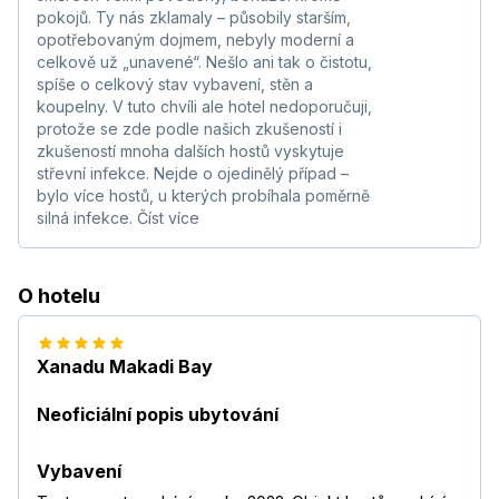
pokojů. Ty nás zklamaly – působily starším,
opotřebovaným dojmem, nebyly moderní a
celkově už „unavené“. Nešlo ani tak o čistotu,
spíše o celkový stav vybavení, stěn a
koupelny. V tuto chvíli ale hotel nedoporučuji,
protože se zde podle našich zkušeností i
zkušeností mnoha dalších hostů vyskytuje
střevní infekce. Nejde o ojedinělý případ –
bylo více hostů, u kterých probíhala poměrně
silná infekce.
Číst více
O hotelu
Xanadu Makadi Bay
Neoficiální popis ubytování
Vybavení