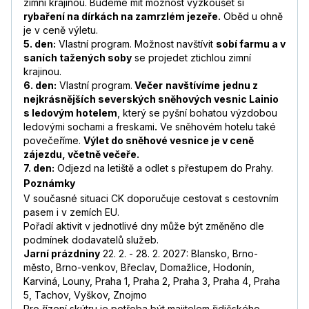
zimní krajinou. Budeme mít možnost vyzkoušet si
rybaření na dírkách na zamrzlém jezeře.
Oběd u ohně
je v ceně výletu.
5. den:
Vlastní program. Možnost navštívit
sobí farmu a v
saních tažených soby
se projedet ztichlou zimní
krajinou.
6. den:
Vlastní program.
Večer
navštívíme
jednu z
nejkrásnějších severských sněhových vesnic Lainio
s ledovým hotelem
, který se pyšní bohatou výzdobou
ledovými sochami a freskami
.
Ve sněhovém hotelu také
povečeříme.
Výlet do sněhové vesnice je v ceně
zájezdu, včetně večeře.
7. den:
Odjezd na letiště a odlet s přestupem do Prahy.
Poznámky
V současné situaci CK doporučuje cestovat s cestovním
pasem i v zemích EU.
Pořadí aktivit v jednotlivé dny může být změněno dle
podmínek dodavatelů služeb.
Jarní prázdniny
22. 2. - 28. 2. 2027: Blansko, Brno-
město, Brno-venkov, Břeclav, Domažlice, Hodonín,
Karviná, Louny, Praha 1, Praha 2, Praha 3, Praha 4, Praha
5, Tachov, Vyškov, Znojmo
Pro řízení skútru je potřeba být majitelem řidičského