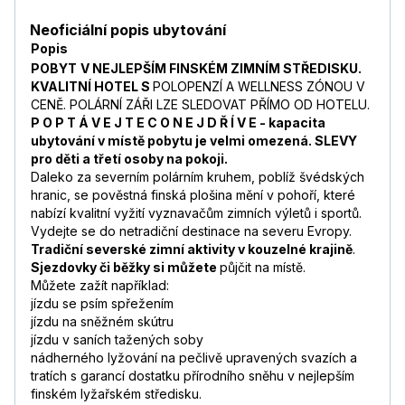
Neoficiální popis ubytování
Popis
POBYT
V NEJLEPŠÍM FINSKÉM ZIMNÍM STŘEDISKU.
KVALITNÍ HOTEL S
POLOPENZÍ A WELLNESS ZÓNOU V
CENĚ. POLÁRNÍ ZÁŘI LZE SLEDOVAT PŘÍMO OD HOTELU.
P O P T Á V E J T E C O N E J D Ř Í V E - kapacita
ubytování v místě pobytu je velmi omezená. SLEVY
pro děti a třetí osoby na pokoji.
Daleko za severním polárním kruhem, poblíž švédských
hranic, se pověstná finská plošina mění v pohoří, které
nabízí kvalitní vyžití vyznavačům zimních výletů i sportů.
Vydejte se do netradiční destinace na severu Evropy.
Tradiční severské zimní aktivity v kouzelné krajině
.
Sjezdovky či běžky si můžete
půjčit na místě.
Můžete zažít například:
jízdu se psím spřežením
jízdu na sněžném skútru
jízdu v saních tažených soby
nádherného lyžování na pečlivě upravených svazích a
tratích s garancí dostatku přírodního sněhu v nejlepším
finském lyžařském středisku.