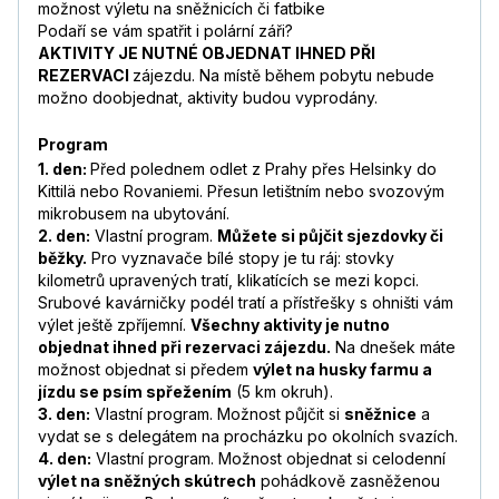
možnost výletu na sněžnicích či fatbike
Podaří se vám spatřit i polární záři?
AKTIVITY JE NUTNÉ OBJEDNAT IHNED PŘI
REZERVACI
zájezdu. Na místě během pobytu nebude
možno doobjednat, aktivity budou vyprodány.
Program
1. den:
Před polednem odlet z Prahy přes Helsinky do
Kittilä nebo Rovaniemi. Přesun letištním nebo svozovým
mikrobusem na ubytování.
2. den:
Vlastní program.
Můžete si půjčit sjezdovky či
běžky.
Pro vyznavače bílé stopy je tu ráj: stovky
kilometrů upravených tratí, klikatících se mezi kopci.
Srubové kavárničky podél tratí a přístřešky s ohništi vám
výlet ještě zpříjemní.
Všechny aktivity je nutno
objednat ihned při rezervaci zájezdu.
Na dnešek máte
možnost objednat si předem
výlet na husky farmu a
jízdu se psím spřežením
(5 km okruh).
3. den:
Vlastní program. Možnost půjčit si
sněžnice
a
vydat se s delegátem na procházku po okolních svazích.
4. den:
Vlastní program. Možnost objednat si celodenní
výlet na sněžných skútrech
pohádkově zasněženou