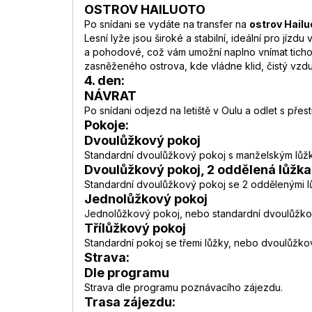
OSTROV HAILUOTO
Po snídani se vydáte na transfer na
ostrov Hailu
Lesní lyže jsou široké a stabilní, ideální pro jíz
a pohodové, což vám umožní naplno vnímat ticho 
zasněženého ostrova, kde vládne klid, čistý vzd
4. den:
NÁVRAT
Po snídani odjezd na letiště v Oulu a odlet s pře
Pokoje:
Dvoulůžkový pokoj
Standardní dvoulůžkový pokoj s manželským lůž
Dvoulůžkový pokoj, 2 oddělená lůžka
Standardní dvoulůžkový pokoj se 2 oddělenými 
Jednolůžkový pokoj
Jednolůžkový pokoj, nebo standardní dvoulůžk
Třílůžkový pokoj
Standardní pokoj se třemi lůžky, nebo dvoulůžko
Strava:
Dle programu
Strava dle programu poznávacího zájezdu.
Trasa zájezdu: