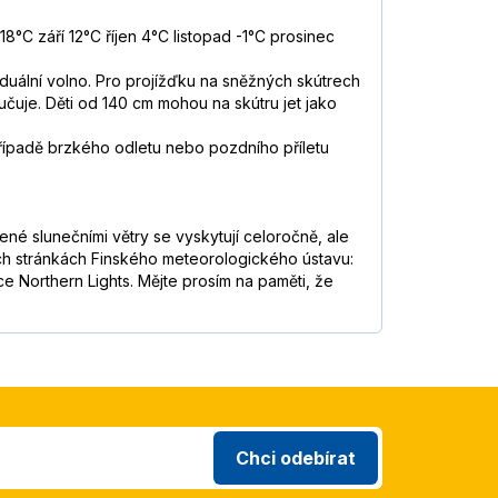
°C září 12°C říjen 4°C listopad -1°C prosinec
duální volno. Pro projížďku na sněžných skútrech
učuje. Děti od 140 cm mohou na skútru jet jako
případě brzkého odletu nebo pozdního příletu
né slunečními větry se vyskytují celoročně, ale
ch stránkách Finského meteorologického ústavu:
ace Northern Lights. Mějte prosím na paměti, že
Chci odebírat