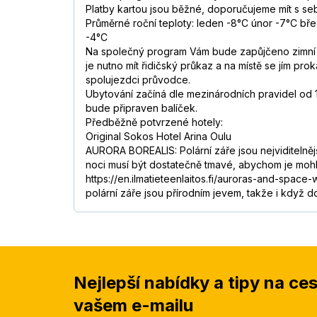
Platby kartou jsou běžné, doporučujeme mít s se
Průměrné roční teploty: leden -8°C únor -7°C bře
-4°C
Na společný program Vám bude zapůjčeno zimní ob
je nutno mít řidičský průkaz a na místě se jím pr
spolujezdci průvodce.
Ubytování začíná dle mezinárodních pravidel od 1
bude připraven balíček.
Předběžně potvrzené hotely:
Original Sokos Hotel Arina Oulu
AURORA BOREALIS: Polární záře jsou nejviditelněj
noci musí být dostatečně tmavé, abychom je mohl
https://en.ilmatieteenlaitos.fi/auroras-and-space-
polární záře jsou přírodním jevem, takže i když d
Nejlepší nabídky a tipy na ce
vašem e-mailu