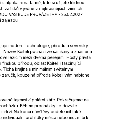
 s alpakami na farmě, kde si užijete klidnou
h zážitků v jedné z nejkrásnějších zimních
️ **KDO VÁS BUDE PROVÁZET** - 25.02.2027
 zájezdu._
ojuje moderní technologie, přírodu a severský
eli. Název Koiteli pochází ze sámštiny a znamená
rově ležícím mezi dvěma peřejemi. Hosty přivítá
nskou přírodu, oblast Koiteli i fascinující
 Tichá krajina s minimálním světelným
e zaručit, kouzelná příroda Koiteli vám nabídne
nované tajemství polární záře. Pokračujeme na
a procházku. Během procházky se dozvíte
– mrkví. Na konci návštěvy budete mít také
 individuální prohlídky města nebo muzeí či k