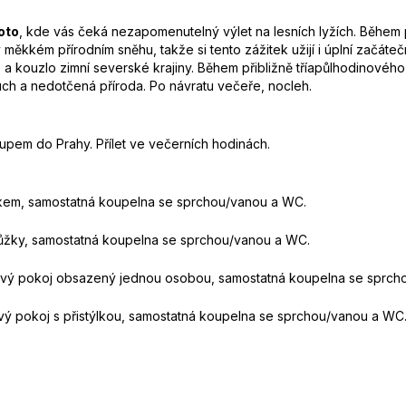
oto
, kde vás čeká nezapomenutelný výlet na lesních lyžích. Během 
du v měkkém přírodním sněhu, takže si tento zážitek užijí i úplní začá
a kouzlo zimní severské krajiny. Během přibližně tříapůlhodinovéh
uch a nedotčená příroda. Po návratu večeře, nocleh.
stupem do Prahy. Přílet ve večerních hodinách.
kem, samostatná koupelna se sprchou/vanou a WC.
lůžky, samostatná koupelna se sprchou/vanou a WC.
ový pokoj obsazený jednou osobou, samostatná koupelna se sprch
vý pokoj s přistýlkou, samostatná koupelna se sprchou/vanou a WC