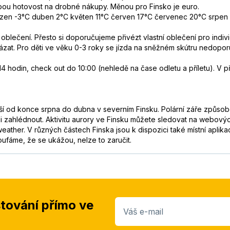
bou hotovost na drobné nákupy. Měnou pro Finsko je euro.
zen -3°C duben 2°C květen 11°C červen 17°C červenec 20°C srpen 18
lečení. Přesto si doporučujeme přivézt vlastní oblečení pro indivi
okázat. Pro děti ve věku 0-3 roky se jízda na sněžném skútru nedopor
4 hodin, check out do 10:00 (nehledě na čase odletu a příletu). V 
ší od konce srpna do dubna v severním Finsku. Polární záře způsobe
i zahlédnout. Aktivitu aurory ve Finsku můžete sledovat na webový
weather. V různých částech Finska jsou k dispozici také místní aplik
oufáme, že se ukážou, nelze to zaručit.
stování přímo ve
Váš e-mail