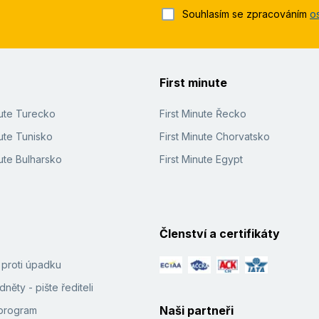
Souhlasím se zpracováním
o
First minute
nute Turecko
First Minute Řecko
ute Tunisko
First Minute Chorvatsko
ute Bulharsko
First Minute Egypt
Členství a certifikáty
í proti úpadku
něty - pište řediteli
Naši partneři
e program