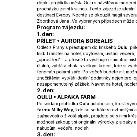
doplní prohlídka města Oulu s návštěvou moderní i
procházku zimní krajinou. Tento zájezd je ideáln
destinací Evropy. Nechte se okouzlit magií sev
Zbortková Jana _Ve vybraných případech může d
Program zájezdu:
1. den:
PŘÍLET • AURORA BOREALIS
Odlet z Prahy s přestupem do finského
Oulu
, př
klid. Transfer na hotel, ubytování, uvítací večeř
„uprostřed“ – a přesně to vystihuje i samotné mí
útulná, vyhřátá chata s velkým krbem, kde si vychu
fenomén polární záře. Po večeři budete mít možn
znečištěním vytváří ideální podmínky nejen pro jej
nezapomenutelný zážitek. Návrat na hotel, nocle
2. den:
OULU • ALPAKA FARM
Po snídani prohlídka
Oulu
autobusem, která vyvrc
farmu Milky Way
, kde se setkáte s roztomilými
zajímavosti o životě alpak, projdete se s nimi k
možnost zakoupit si originální výrobky z alpaky 
nákupům, večeře, nocleh.
3. den: