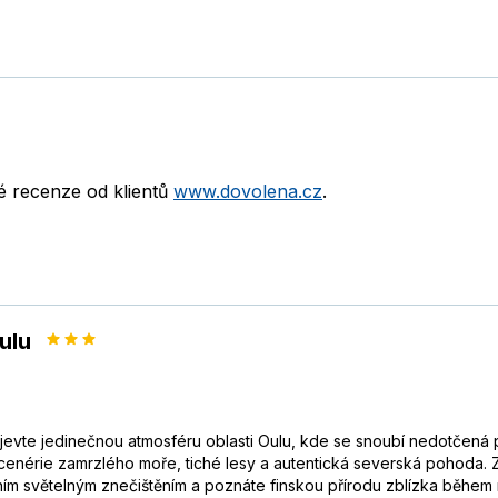
né recenze od klientů
www.dovolena.cz
.
ulu
evte jedinečnou atmosféru oblasti Oulu, kde se snoubí nedotčená p
scenérie zamrzlého moře, tiché lesy a autentická severská pohoda. 
málním světelným znečištěním a poznáte finskou přírodu zblízka během