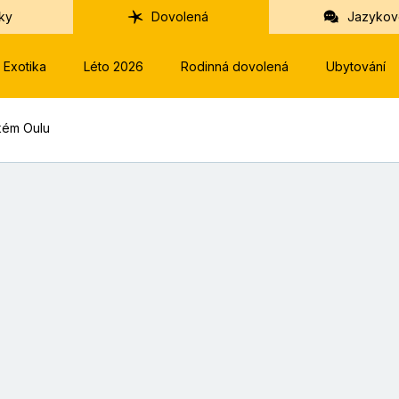
ky
Dovolená
Jazykov
Exotika
Léto 2026
Rodinná dovolená
Ubytování
kém Oulu