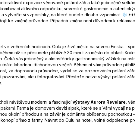
nteraktivní expozice věnované polární záři a také jedinečné setkání
í kombinací aktivního odpočinku, severské gastronomie a autentickýc
eru a vytvořte si vzpomínky, na které budete dlouho vzpomínat. ❄
ojít ke změně průvodce. Případná změna není důvodem k reklamaci
ílet ve večerních hodinách. Oulu je živé město na severu Finska – sp
e, během níž se přesunete přibližně 30 minut za město do oblasti Koit
sto. Čeká vás jedinečný a atmosférický gastronomický zážitek na ost
tnáte lahodnou tříchodovou večeři. Během ní vám průvodce přiblíží fi
ost, za doprovodu průvodce, vydat se za pozorováním polární záře.
í pozorování, ale i fotografování. Přestože nelze výskyt polární zář
h.
holí návštěvou moderní a fascinující
výstavy Aurora Revelare
, vě
 alpakami. Farma je domovem devíti alpak, které se s Vámi vydají n
rásnou okolní přírodou a na závěr je odměníte oblíbenou pochoutkou 
a konopí přímo z farmy. Návrat do Oulu na hotel, volné odpoledne pro