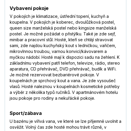
Vybavení pokoje
V pokojích je klimatizace, ústřední topení, kuchyň a
koupelna. V pokojích je koberec, dvoulůžková postel,
queen size manželská postel nebo kingsize manželská
postel. Je možné požádat o přistýlku. Také je zde sejf,
minibar a pracovní stůl. Hosté, kteří se chtějí stravovat
sami, zde najdou kuchyňský kout s ledničkou, vařičem,
mikrovlnnou troubou, varnou konvicí/kávovarem a
myčkou nádobí. Hosté mají k dispozici sadu na žehlení. K
základnímu vybavení patří telefon, televize, rádio, stereo
aparatura, CD přehrávač, DVD přehrávač, budík a WiFi.
Je možné rezervovat bezbariérové pokoje. V
koupelnách je sprchový kout a vana. Je zde vysoušeč
vlasů. Hosté naleznou v koupelnách kosmetické potřeby
a výběr z několika typů ručníků. V apartmánovém hotelu
jsou pokoje pro rodiny a nekuřácké pokoje.
Sport/zábava
U bazénu je vířivá vana, ve které se lze příjemně uvolnit a
osvěžit. Volný čas zde hosté mohou trávit různě, v