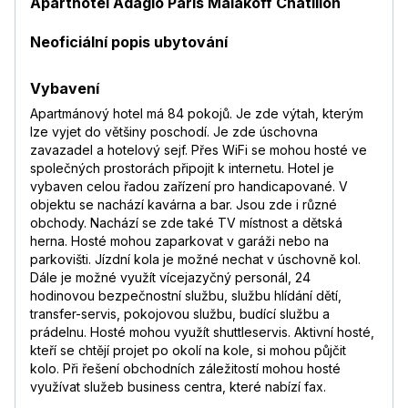
Aparthotel Adagio Paris Malakoff Châtillon
Neoficiální popis ubytování
Vybavení
Apartmánový hotel má 84 pokojů. Je zde výtah, kterým
lze vyjet do většiny poschodí. Je zde úschovna
zavazadel a hotelový sejf. Přes WiFi se mohou hosté ve
společných prostorách připojit k internetu. Hotel je
vybaven celou řadou zařízení pro handicapované. V
objektu se nachází kavárna a bar. Jsou zde i různé
obchody. Nachází se zde také TV místnost a dětská
herna. Hosté mohou zaparkovat v garáži nebo na
parkovišti. Jízdní kola je možné nechat v úschovně kol.
Dále je možné využít vícejazyčný personál, 24
hodinovou bezpečnostní službu, službu hlídání dětí,
transfer-servis, pokojovou službu, budící službu a
prádelnu. Hosté mohou využít shuttleservis. Aktivní hosté,
kteří se chtějí projet po okolí na kole, si mohou půjčit
kolo. Při řešení obchodních záležitostí mohou hosté
využívat služeb business centra, které nabízí fax.