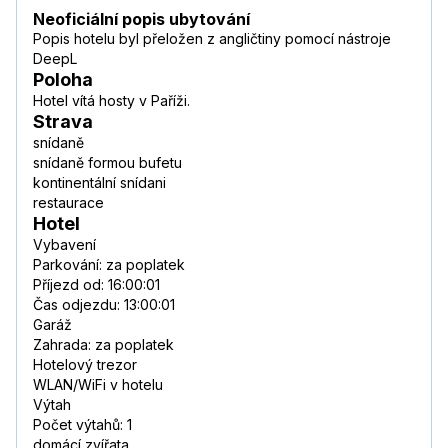
Neoficiální popis ubytování
Popis hotelu byl přeložen z angličtiny pomocí nástroje
DeepL
Poloha
Hotel vítá hosty v Paříži.
Strava
snídaně
snídaně formou bufetu
kontinentální snídani
restaurace
Hotel
Vybavení
Parkování: za poplatek
Příjezd od: 16:00:01
Čas odjezdu: 13:00:01
Garáž
Zahrada: za poplatek
Hotelový trezor
WLAN/WiFi v hotelu
Výtah
Počet výtahů: 1
domácí zvířata