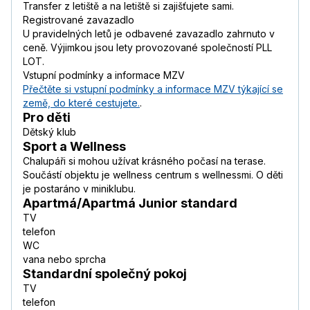
Transfer z letiště a na letiště si zajišťujete sami.
Registrované zavazadlo
U pravidelných letů je odbavené zavazadlo zahrnuto v
ceně. Výjimkou jsou lety provozované společností PLL
LOT.
Vstupní podmínky a informace MZV
Přečtěte si vstupní podmínky a informace MZV týkající se
země, do které cestujete.
.
Pro děti
Dětský klub
Sport a Wellness
Chalupáři si mohou užívat krásného počasí na terase.
Součástí objektu je wellness centrum s wellnessmi. O děti
je postaráno v miniklubu.
Apartmá/Apartmá Junior standard
TV
telefon
WC
vana nebo sprcha
Standardní společný pokoj
TV
telefon