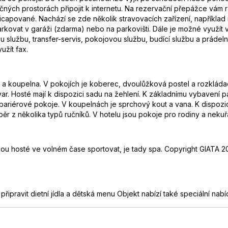
ečných prostorách připojit k internetu. Na rezervační přepážce vám
capované. Nachází se zde několik stravovacích zařízení, například
kovat v garáži (zdarma) nebo na parkovišti. Dále je možné využít 
u službu, transfer-servis, pokojovou službu, budící službu a prádeln
užít fax.
ň a koupelna. V pokojích je koberec, dvoulůžková postel a rozkládac
 Hosté mají k dispozici sadu na žehlení. K základnímu vybavení patří
ariérové pokoje. V koupelnách je sprchový kout a vana. K dispozici
r z několika typů ručníků. V hotelu jsou pokoje pro rodiny a neku
u hosté ve volném čase sportovat, je tady spa. Copyright GIATA 20
řipravit dietní jídla a dětská menu Objekt nabízí také speciální nabí