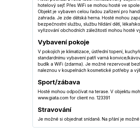
hotelový sejf. Přes WiFi se mohou hosté ve spol
Objekt je vybaven celou řadou zařízení pro handi
zahrada. Je zde dětská herna. Hosté mohou zapar
bezpečnostní službu, službu hlídání dětí, lékařsko
vyřizování obchodních záležitostí mohou hosté vy
Vybavení pokoje
V pokojích je klimatizace, ústřední topení, kuchy
standardnímu vybavení patří varná konvice/kávovar.
budík a WiFi (zdarma). Je možné rezervovat bezb
naleznou v koupelnách kosmetické potřeby a výbě
Sport/zábava
Hosté mohou odpočívat na terase. V objektu moho
www.giata.com for client no. 123391
Stravování
Je možné si objednat snídaně. Na přání je možné p