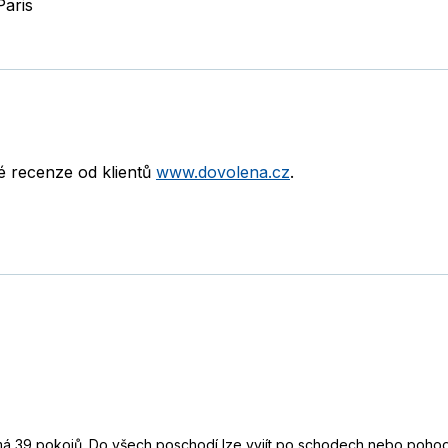
Paris
né recenze od klientů
www.dovolena.cz
.
t má 39 pokojů. Do všech poschodí lze vyjít po schodech nebo poho