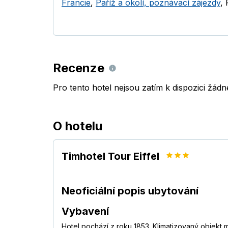
Francie
,
Paříž a okolí, poznávací zájezdy
,
Recenze
Pro tento hotel nejsou zatím k dispozici žád
O hotelu
Timhotel Tour Eiffel
Neoficiální popis ubytování
Vybavení
Hotel pochází z roku 1853. Klimatizovaný objek