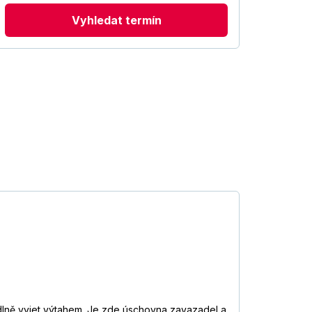
Vyhledat termín
dlně vyjet výtahem. Je zde úschovna zavazadel a