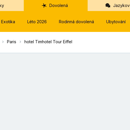
ky
Dovolená
Jazykov
Exotika
Léto 2026
Rodinná dovolená
Ubytování
Paris
hotel Timhotel Tour Eiffel