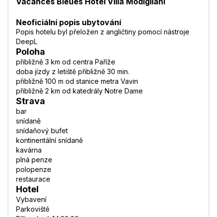
Vacances Bleues Hotel Villa Modigliani
Neoficiální popis ubytování
Popis hotelu byl přeložen z angličtiny pomocí nástroje
DeepL
Poloha
přibližně 3 km od centra Paříže
doba jízdy z letiště přibližně 30 min.
přibližně 100 m od stanice metra Vavin
přibližně 2 km od katedrály Notre Dame
Strava
bar
snídaně
snídaňový bufet
kontinentální snídaně
kavárna
plná penze
polopenze
restaurace
Hotel
Vybavení
Parkoviště