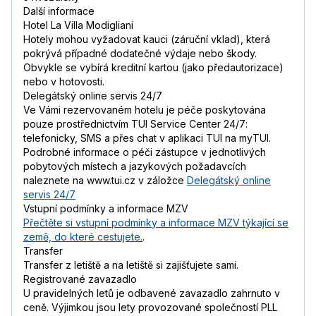
Další informace
Hotel La Villa Modigliani
Hotely mohou vyžadovat kauci (záruční vklad), která
pokrývá případné dodatečné výdaje nebo škody.
Obvykle se vybírá kreditní kartou (jako předautorizace)
nebo v hotovosti.
Delegátský online servis 24/7
Ve Vámi rezervovaném hotelu je péče poskytována
pouze prostřednictvím TUI Service Center 24/7:
telefonicky, SMS a přes chat v aplikaci TUI na myTUI.
Podrobné informace o péči zástupce v jednotlivých
pobytových místech a jazykových požadavcích
naleznete na www.tui.cz v záložce
Delegátský online
servis 24/7
Vstupní podmínky a informace MZV
Přečtěte si vstupní podmínky a informace MZV týkající se
země, do které cestujete.
.
Transfer
Transfer z letiště a na letiště si zajišťujete sami.
Registrované zavazadlo
U pravidelných letů je odbavené zavazadlo zahrnuto v
ceně. Výjimkou jsou lety provozované společností PLL